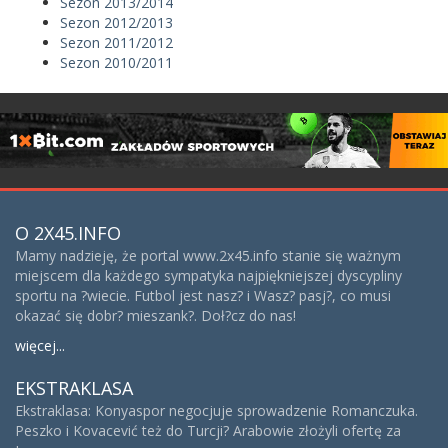
Sezon 2013/2014
Sezon 2012/2013
Sezon 2011/2012
Sezon 2010/2011
O 2X45.INFO
Mamy nadzieję, że portal www.2x45.info stanie się ważnym
miejscem dla każdego sympatyka najpiękniejszej dyscypliny
sportu na ?wiecie. Futbol jest nasz? i Wasz? pasj?, co musi
okazać się dobr? mieszank?. Doł?cz do nas!
więcej...
EKSTRAKLASA
Ekstraklasa: Konyaspor negocjuje sprowadzenie Romanczuka.
Peszko i Kovacević też do Turcji? Arabowie złożyli ofertę za