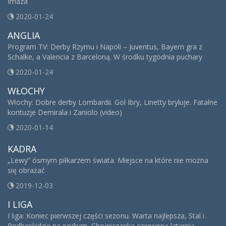
Imaza
2020-01-24
ANGLIA
Program TV: Derby Rzymu i Napoli – Juventus, Bayern gra z
Schalke, a Valencia z Barceloną. W środku tygodnia puchary
2020-01-24
WŁOCHY
Włochy: Dobre derby Lombardii. Gol Ibry, Linetty bryluje. Fatalne
kontuzje Demirala i Zaniolo (video)
2020-01-14
KADRA
„Lewy” ósmym piłkarzem świata. Miejsce na które nie można
się obrażać
2019-12-03
I LIGA
I liga: Koniec pierwszej części sezonu. Warta najlepsza, Stal i
Podbeskidzie na podium, Chojniczanka czerwoną latarnią