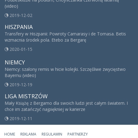
(video)
2019-12-02
HISZPANIA
Transfery w Hiszpanii: Powroty Camarasy i de Tomasa. Betis
wzmacnia środek pola. Etebo za Bergarę
2020-01-15
NIEMCY
Niemcy: szalony remis w hicie kolejki. Szczęśliwe zwycięstwo
Bayernu (video)
2019-12-19
LIGA MISTRZÓW
Mały Książę z Bergamo dla swoich ludzi jest całym światem. I
chce im zatańczyć najpiękniej w karierze
2019-12-11
HOME
REKLAMA
REGULAMIN
PARTNERZY