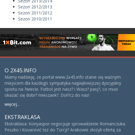
Sezon 2013/2014
Sezon 2012/2013
Sezon 2011/2012
Sezon 2010/2011
O 2X45.INFO
Mamy nadzieję, że portal www.2x45.info stanie się ważnym
miejscem dla każdego sympatyka najpiękniejszej dyscypliny
sportu na ?wiecie. Futbol jest nasz? i Wasz? pasj?, co musi
okazać się dobr? mieszank?. Doł?cz do nas!
więcej...
EKSTRAKLASA
Ekstraklasa: Konyaspor negocjuje sprowadzenie Romanczuka.
Peszko i Kovacević też do Turcji? Arabowie złożyli ofertę za