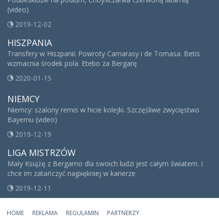
(video)
2019-12-02
HISZPANIA
Transfery w Hiszpanii: Powroty Camarasy i de Tomasa. Betis
wzmacnia środek pola. Etebo za Bergarę
2020-01-15
NIEMCY
Niemcy: szalony remis w hicie kolejki. Szczęśliwe zwycięstwo
Bayernu (video)
2019-12-19
LIGA MISTRZÓW
Mały Książę z Bergamo dla swoich ludzi jest całym światem. I
chce im zatańczyć najpiękniej w karierze
2019-12-11
HOME
REKLAMA
REGULAMIN
PARTNERZY