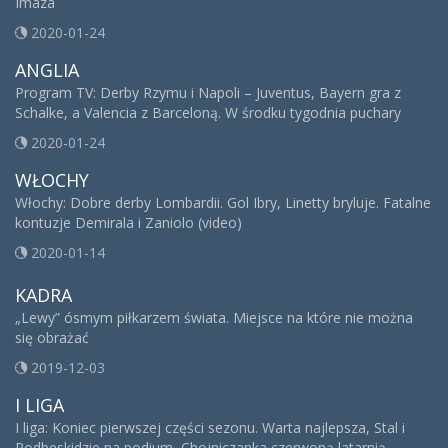
Imaza
2020-01-24
ANGLIA
Program TV: Derby Rzymu i Napoli – Juventus, Bayern gra z
Schalke, a Valencia z Barceloną. W środku tygodnia puchary
2020-01-24
WŁOCHY
Włochy: Dobre derby Lombardii. Gol Ibry, Linetty bryluje. Fatalne
kontuzje Demirala i Zaniolo (video)
2020-01-14
KADRA
„Lewy” ósmym piłkarzem świata. Miejsce na które nie można
się obrażać
2019-12-03
I LIGA
I liga: Koniec pierwszej części sezonu. Warta najlepsza, Stal i
Podbeskidzie na podium, Chojniczanka czerwoną latarnią