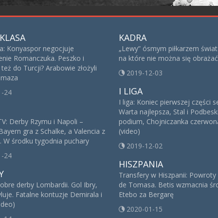
KLASA
KADRA
sa: Konyaspor negocjuje
„Lewy” ósmym piłkarzem świat
nie Romanczuka. Peszko i
na które nie można się obrażać
też do Turcji? Arabowie złożyli
2019-12-03
 Imaza
I LIGA
1-24
I liga: Koniec pierwszej części 
Warta najlepsza, Stal i Podbesk
V: Derby Rzymu i Napoli –
podium, Chojniczanka czerwoną
Bayern gra z Schalke, a Valencia z
(video)
. W środku tygodnia puchary
2019-12-02
1-24
HISZPANIA
Y
Transfery w Hiszpanii: Powroty
obre derby Lombardii. Gol Ibry,
de Tomasa. Betis wzmacnia śro
yluje. Fatalne kontuzje Demirala i
Etebo za Bergarę
ideo)
2020-01-15