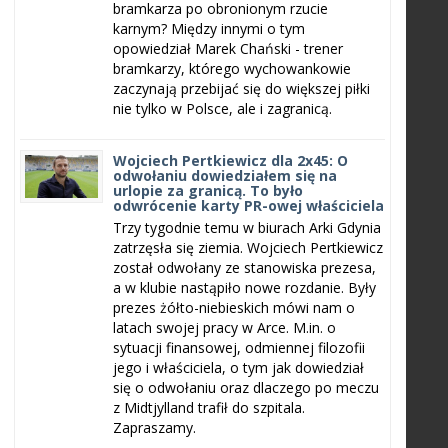
bramkarza po obronionym rzucie
karnym? Między innymi o tym
opowiedział Marek Chański - trener
bramkarzy, którego wychowankowie
zaczynają przebijać się do większej piłki
nie tylko w Polsce, ale i zagranicą.
Wojciech Pertkiewicz dla 2x45: O
odwołaniu dowiedziałem się na
urlopie za granicą. To było
odwrócenie karty PR-owej właściciela
Trzy tygodnie temu w biurach Arki Gdynia
zatrzęsła się ziemia. Wojciech Pertkiewicz
został odwołany ze stanowiska prezesa,
a w klubie nastąpiło nowe rozdanie. Były
prezes żółto-niebieskich mówi nam o
latach swojej pracy w Arce. M.in. o
sytuacji finansowej, odmiennej filozofii
jego i właściciela, o tym jak dowiedział
się o odwołaniu oraz dlaczego po meczu
z Midtjylland trafił do szpitala.
Zapraszamy.