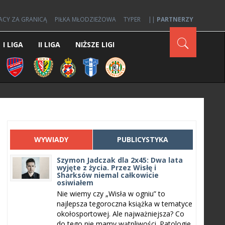
ACY ZA GRANICĄ
PIŁKA MŁODZIEŻOWA
TYPER
||
PARTNERZY
I LIGA
II LIGA
NIŻSZE LIGI
WYWIADY
PUBLICYSTYKA
Szymon Jadczak dla 2x45: Dwa lata
wyjęte z życia. Przez Wisłę i
Sharksów niemal całkowicie
osiwiałem
Nie wiemy czy „Wisła w ogniu” to
najlepsza tegoroczna książka w tematyce
okołosportowej. Ale najważniejsza? Co
do tego nie mamy wątpliwości. Patologie