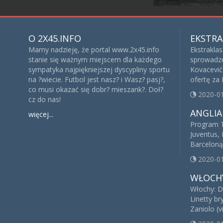
O 2X45.INFO
EKSTRA
Mamy nadzieję, że portal www.2x45.info
Ekstrakla
stanie się ważnym miejscem dla każdego
sprowadze
sympatyka najpiękniejszej dyscypliny sportu
Kovacević 
na ?wiecie. Futbol jest nasz? i Wasz? pasj?,
ofertę za
co musi okazać się dobr? mieszank?. Doł?
2020-0
cz do nas!
ANGLIA
więcej...
Program T
Juventus, 
Barceloną
2020-0
WŁOCH
Włochy: D
Linetty br
Zaniolo (v