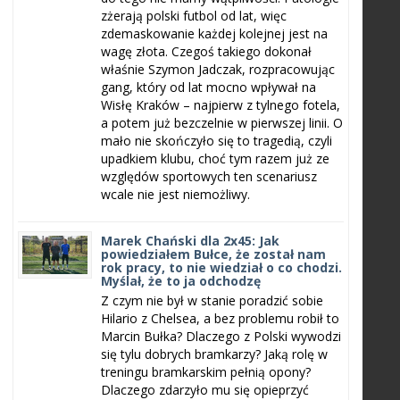
zżerają polski futbol od lat, więc
zdemaskowanie każdej kolejnej jest na
wagę złota. Czegoś takiego dokonał
właśnie Szymon Jadczak, rozpracowując
gang, który od lat mocno wpływał na
Wisłę Kraków – najpierw z tylnego fotela,
a potem już bezczelnie w pierwszej linii. O
mało nie skończyło się to tragedią, czyli
upadkiem klubu, choć tym razem już ze
względów sportowych ten scenariusz
wcale nie jest niemożliwy.
Marek Chański dla 2x45: Jak
powiedziałem Bułce, że został nam
rok pracy, to nie wiedział o co chodzi.
Myślał, że to ja odchodzę
Z czym nie był w stanie poradzić sobie
Hilario z Chelsea, a bez problemu robił to
Marcin Bułka? Dlaczego z Polski wywodzi
się tylu dobrych bramkarzy? Jaką rolę w
treningu bramkarskim pełnią opony?
Dlaczego zdarzyło mu się opieprzyć