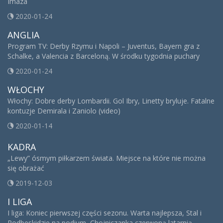
Imaza
2020-01-24
ANGLIA
Program TV: Derby Rzymu i Napoli – Juventus, Bayern gra z
Schalke, a Valencia z Barceloną. W środku tygodnia puchary
2020-01-24
WŁOCHY
Włochy: Dobre derby Lombardii. Gol Ibry, Linetty bryluje. Fatalne
kontuzje Demirala i Zaniolo (video)
2020-01-14
KADRA
„Lewy” ósmym piłkarzem świata. Miejsce na które nie można
się obrażać
2019-12-03
I LIGA
I liga: Koniec pierwszej części sezonu. Warta najlepsza, Stal i
Podbeskidzie na podium, Chojniczanka czerwoną latarnią