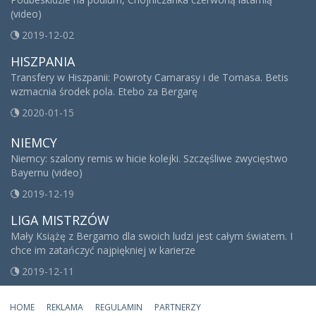
(video)
2019-12-02
HISZPANIA
Transfery w Hiszpanii: Powroty Camarasy i de Tomasa. Betis
wzmacnia środek pola. Etebo za Bergarę
2020-01-15
NIEMCY
Niemcy: szalony remis w hicie kolejki. Szczęśliwe zwycięstwo
Bayernu (video)
2019-12-19
LIGA MISTRZÓW
Mały Książę z Bergamo dla swoich ludzi jest całym światem. I
chce im zatańczyć najpiękniej w karierze
2019-12-11
HOME
REKLAMA
REGULAMIN
PARTNERZY