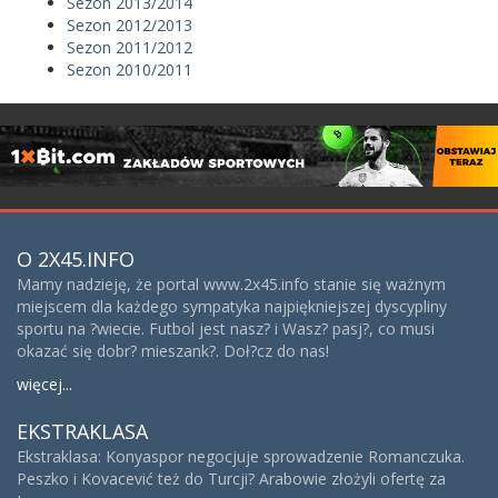
Sezon 2013/2014
Sezon 2012/2013
Sezon 2011/2012
Sezon 2010/2011
O 2X45.INFO
Mamy nadzieję, że portal www.2x45.info stanie się ważnym
miejscem dla każdego sympatyka najpiękniejszej dyscypliny
sportu na ?wiecie. Futbol jest nasz? i Wasz? pasj?, co musi
okazać się dobr? mieszank?. Doł?cz do nas!
więcej...
EKSTRAKLASA
Ekstraklasa: Konyaspor negocjuje sprowadzenie Romanczuka.
Peszko i Kovacević też do Turcji? Arabowie złożyli ofertę za