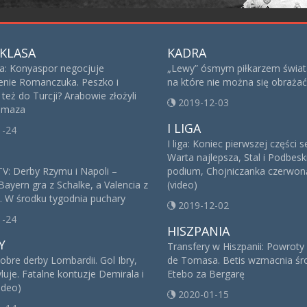
KLASA
KADRA
sa: Konyaspor negocjuje
„Lewy” ósmym piłkarzem świat
nie Romanczuka. Peszko i
na które nie można się obrażać
też do Turcji? Arabowie złożyli
2019-12-03
 Imaza
I LIGA
1-24
I liga: Koniec pierwszej części 
Warta najlepsza, Stal i Podbesk
V: Derby Rzymu i Napoli –
podium, Chojniczanka czerwoną
Bayern gra z Schalke, a Valencia z
(video)
. W środku tygodnia puchary
2019-12-02
1-24
HISZPANIA
Y
Transfery w Hiszpanii: Powroty
obre derby Lombardii. Gol Ibry,
de Tomasa. Betis wzmacnia śro
yluje. Fatalne kontuzje Demirala i
Etebo za Bergarę
ideo)
2020-01-15