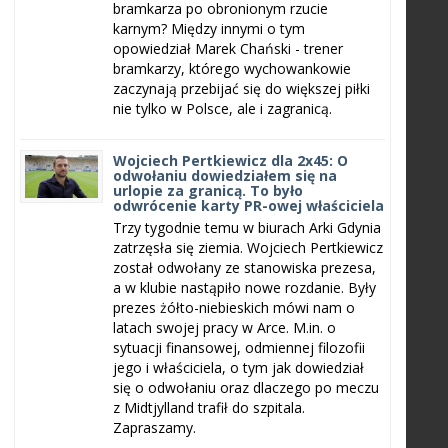
bramkarza po obronionym rzucie
karnym? Między innymi o tym
opowiedział Marek Chański - trener
bramkarzy, którego wychowankowie
zaczynają przebijać się do większej piłki
nie tylko w Polsce, ale i zagranicą.
Wojciech Pertkiewicz dla 2x45: O
odwołaniu dowiedziałem się na
urlopie za granicą. To było
odwrócenie karty PR-owej właściciela
Trzy tygodnie temu w biurach Arki Gdynia
zatrzęsła się ziemia. Wojciech Pertkiewicz
został odwołany ze stanowiska prezesa,
a w klubie nastąpiło nowe rozdanie. Były
prezes żółto-niebieskich mówi nam o
latach swojej pracy w Arce. M.in. o
sytuacji finansowej, odmiennej filozofii
jego i właściciela, o tym jak dowiedział
się o odwołaniu oraz dlaczego po meczu
z Midtjylland trafił do szpitala.
Zapraszamy.