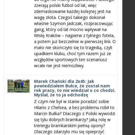
zżerają polski futbol od lat, więc
zdemaskowanie każdej kolejnej jest na
wagę złota. Czegoś takiego dokonał
właśnie Szymon Jadczak, rozpracowując
gang, który od lat mocno wpływał na
Wisłę Kraków – najpierw z tylnego fotela,
a potem już bezczelnie w pierwszej linii. O
mało nie skończyło się to tragedią, czyli
upadkiem klubu, choć tym razem już ze
względów sportowych ten scenariusz
wcale nie jest niemożliwy.
Marek Chański dla 2x45: Jak
powiedziałem Bułce, że został nam
rok pracy, to nie wiedział o co chodzi.
Myślał, że to ja odchodzę
Z czym nie był w stanie poradzić sobie
Hilario z Chelsea, a bez problemu robił to
Marcin Bułka? Dlaczego z Polski wywodzi
się tylu dobrych bramkarzy? Jaką rolę w
treningu bramkarskim pełnią opony?
Dlaczego zdarzyło mu się opieprzyć