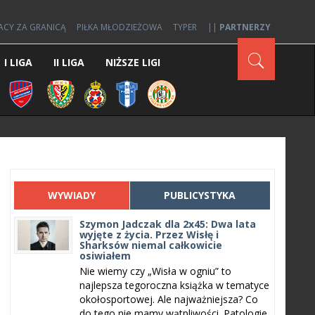
ACY ZA GRANICĄ
PIŁKA MŁODZIEŻOWA
TYPER
||
PARTNERZY
I LIGA
II LIGA
NIŻSZE LIGI
WYWIADY
PUBLICYSTYKA
Szymon Jadczak dla 2x45: Dwa lata
wyjęte z życia. Przez Wisłę i
Sharksów niemal całkowicie
osiwiałem
Nie wiemy czy „Wisła w ogniu” to
najlepsza tegoroczna książka w tematyce
okołosportowej. Ale najważniejsza? Co
do tego nie mamy wątpliwości. Patologie