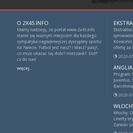
O 2X45.INFO
EKSTRA
Mamy nadzieję, że portal www.2x45.info
Ekstrakla
stanie się ważnym miejscem dla każdego
sprowadze
sympatyka najpiękniejszej dyscypliny sportu
Kovacević 
na ?wiecie. Futbol jest nasz? i Wasz? pasj?,
ofertę za
co musi okazać się dobr? mieszank?. Doł?
2020-0
cz do nas!
ANGLIA
więcej...
Program T
Juventus, 
Barceloną
2020-0
WŁOCH
Włochy: D
Linetty br
Zaniolo (v