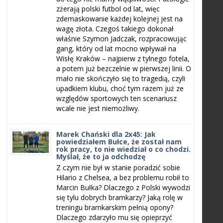
zżerają polski futbol od lat, więc
zdemaskowanie każdej kolejnej jest na
wagę złota. Czegoś takiego dokonał
właśnie Szymon Jadczak, rozpracowując
gang, który od lat mocno wpływał na
Wisłę Kraków – najpierw z tylnego fotela,
a potem już bezczelnie w pierwszej linii. O
mało nie skończyło się to tragedią, czyli
upadkiem klubu, choć tym razem już ze
względów sportowych ten scenariusz
wcale nie jest niemożliwy.
Marek Chański dla 2x45: Jak
powiedziałem Bułce, że został nam
rok pracy, to nie wiedział o co chodzi.
Myślał, że to ja odchodzę
Z czym nie był w stanie poradzić sobie
Hilario z Chelsea, a bez problemu robił to
Marcin Bułka? Dlaczego z Polski wywodzi
się tylu dobrych bramkarzy? Jaką rolę w
treningu bramkarskim pełnią opony?
Dlaczego zdarzyło mu się opieprzyć