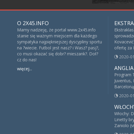
O 2X45.INFO
EKSTRA
Mamy nadzieję, że portal www.2x45.info
Ekstrakla
stanie się ważnym miejscem dla każdego
sprowadze
sympatyka najpiękniejszej dyscypliny sportu
Kovacević 
na ?wiecie. Futbol jest nasz? i Wasz? pasj?,
ofertę za
co musi okazać się dobr? mieszank?. Doł?
2020-0
cz do nas!
ANGLIA
więcej...
Program T
Juventus, 
Barceloną
2020-0
WŁOCH
Włochy: D
Linetty br
Zaniolo (v