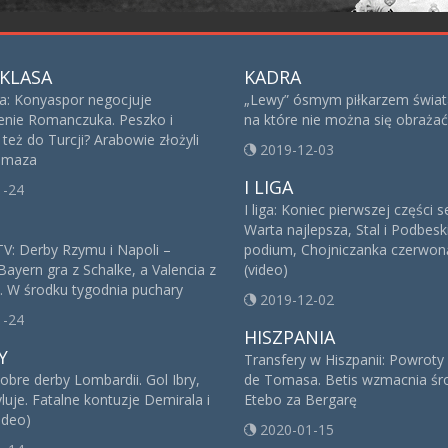
KLASA
KADRA
sa: Konyaspor negocjuje
„Lewy” ósmym piłkarzem świat
nie Romanczuka. Peszko i
na które nie można się obrażać
też do Turcji? Arabowie złożyli
2019-12-03
 Imaza
I LIGA
1-24
I liga: Koniec pierwszej części 
Warta najlepsza, Stal i Podbesk
V: Derby Rzymu i Napoli –
podium, Chojniczanka czerwoną
Bayern gra z Schalke, a Valencia z
(video)
. W środku tygodnia puchary
2019-12-02
1-24
HISZPANIA
Y
Transfery w Hiszpanii: Powroty
obre derby Lombardii. Gol Ibry,
de Tomasa. Betis wzmacnia śro
yluje. Fatalne kontuzje Demirala i
Etebo za Bergarę
ideo)
2020-01-15