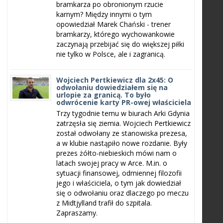
bramkarza po obronionym rzucie
karnym? Między innymi o tym
opowiedział Marek Chański - trener
bramkarzy, którego wychowankowie
zaczynają przebijać się do większej piłki
nie tylko w Polsce, ale i zagranicą.
Wojciech Pertkiewicz dla 2x45: O
odwołaniu dowiedziałem się na
urlopie za granicą. To było
odwrócenie karty PR-owej właściciela
Trzy tygodnie temu w biurach Arki Gdynia
zatrzęsła się ziemia. Wojciech Pertkiewicz
został odwołany ze stanowiska prezesa,
a w klubie nastąpiło nowe rozdanie. Były
prezes żółto-niebieskich mówi nam o
latach swojej pracy w Arce. M.in. o
sytuacji finansowej, odmiennej filozofii
jego i właściciela, o tym jak dowiedział
się o odwołaniu oraz dlaczego po meczu
z Midtjylland trafił do szpitala.
Zapraszamy.