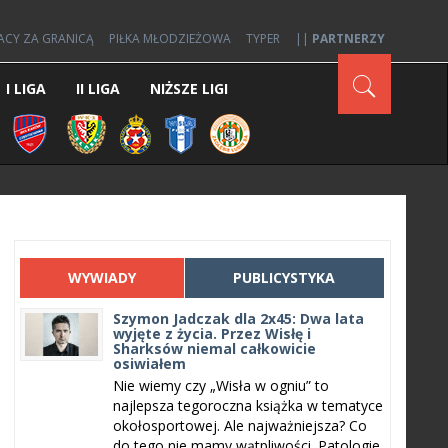
ACY ZA GRANICĄ
PIŁKA MŁODZIEŻOWA
TYPER
||
PARTNERZY
I LIGA
II LIGA
NIŻSZE LIGI
WYWIADY
PUBLICYSTYKA
Szymon Jadczak dla 2x45: Dwa lata
wyjęte z życia. Przez Wisłę i
Sharksów niemal całkowicie
osiwiałem
Nie wiemy czy „Wisła w ogniu” to
najlepsza tegoroczna książka w tematyce
okołosportowej. Ale najważniejsza? Co
do tego nie mamy wątpliwości. Patologie