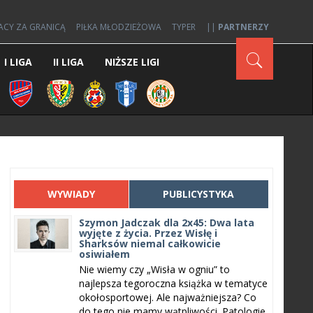
ACY ZA GRANICĄ
PIŁKA MŁODZIEŻOWA
TYPER
||
PARTNERZY
I LIGA
II LIGA
NIŻSZE LIGI
WYWIADY
PUBLICYSTYKA
Szymon Jadczak dla 2x45: Dwa lata
wyjęte z życia. Przez Wisłę i
Sharksów niemal całkowicie
osiwiałem
Nie wiemy czy „Wisła w ogniu” to
najlepsza tegoroczna książka w tematyce
okołosportowej. Ale najważniejsza? Co
do tego nie mamy wątpliwości. Patologie