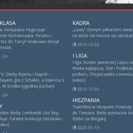
KLASA
KADRA
sa: Konyaspor negocjuje
„Lewy” ósmym piłkarzem świat
nie Romanczuka. Peszko i
na które nie można się obrażać
też do Turcji? Arabowie złożyli
2019-12-03
 Imaza
I LIGA
1-24
I liga: Koniec pierwszej części 
Warta najlepsza, Stal i Podbesk
V: Derby Rzymu i Napoli –
podium, Chojniczanka czerwoną
Bayern gra z Schalke, a Valencia z
(video)
. W środku tygodnia puchary
2019-12-02
1-24
HISZPANIA
Y
Transfery w Hiszpanii: Powroty
obre derby Lombardii. Gol Ibry,
de Tomasa. Betis wzmacnia śro
yluje. Fatalne kontuzje Demirala i
Etebo za Bergarę
ideo)
2020-01-15