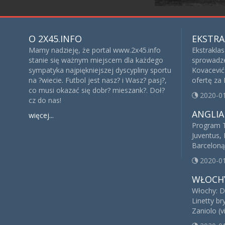
O 2X45.INFO
EKSTRA
Mamy nadzieję, że portal www.2x45.info
Ekstrakla
stanie się ważnym miejscem dla każdego
sprowadze
sympatyka najpiękniejszej dyscypliny sportu
Kovacević 
na ?wiecie. Futbol jest nasz? i Wasz? pasj?,
ofertę za
co musi okazać się dobr? mieszank?. Doł?
2020-0
cz do nas!
ANGLIA
więcej...
Program T
Juventus, 
Barceloną
2020-0
WŁOCH
Włochy: D
Linetty br
Zaniolo (v