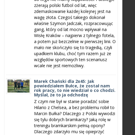
zżerają polski futbol od lat, więc
zdemaskowanie każdej kolejnej jest na
wagę złota. Czegoś takiego dokonał
właśnie Szymon Jadczak, rozpracowując
gang, który od lat mocno wpływał na
Wisłę Kraków – najpierw z tylnego fotela,
a potem już bezczelnie w pierwszej linii. O
mało nie skończyło się to tragedią, czyli
upadkiem klubu, choć tym razem już ze
względów sportowych ten scenariusz
wcale nie jest niemożliwy.
Marek Chański dla 2x45: Jak
powiedziałem Bułce, że został nam
rok pracy, to nie wiedział o co chodzi.
Myślał, że to ja odchodzę
Z czym nie był w stanie poradzić sobie
Hilario z Chelsea, a bez problemu robił to
Marcin Bułka? Dlaczego z Polski wywodzi
się tylu dobrych bramkarzy? Jaką rolę w
treningu bramkarskim pełnią opony?
Dlaczego zdarzyło mu się opieprzyć