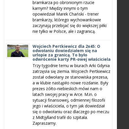
bramkarza po obronionym rzucie
karnym? Między innymi o tym
opowiedział Marek Chański - trener
bramkarzy, którego wychowankowie
zaczynają przebijać się do większej piłki
nie tylko w Polsce, ale i zagranicą.
Wojciech Pertkiewicz dla 2x45: O
odwołaniu dowiedziałem się na
urlopie za granicą. To było
odwrócenie karty PR-owej właściciela
Trzy tygodnie temu w biurach Arki Gdynia
zatrzęsła się ziemia. Wojciech Pertkiewicz
został odwołany ze stanowiska prezesa,
a w klubie nastąpiło nowe rozdanie. Były
prezes żółto-niebieskich mówi nam o
latach swojej pracy w Arce. M.in. o
sytuacji finansowej, odmiennej filozofii
jego i właściciela, o tym jak dowiedział
się o odwołaniu oraz dlaczego po meczu
z Midtjylland trafił do szpitala.
Zapraszamy.