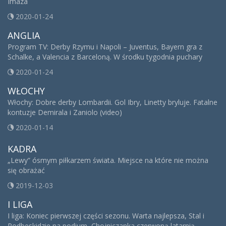
Imaza
2020-01-24
ANGLIA
Program TV: Derby Rzymu i Napoli – Juventus, Bayern gra z
Schalke, a Valencia z Barceloną. W środku tygodnia puchary
2020-01-24
WŁOCHY
Włochy: Dobre derby Lombardii. Gol Ibry, Linetty bryluje. Fatalne
kontuzje Demirala i Zaniolo (video)
2020-01-14
KADRA
„Lewy” ósmym piłkarzem świata. Miejsce na które nie można
się obrażać
2019-12-03
I LIGA
I liga: Koniec pierwszej części sezonu. Warta najlepsza, Stal i
Podbeskidzie na podium, Chojniczanka czerwoną latarnią