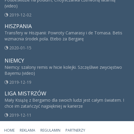
(video)
2019-12-02
HISZPANIA
Transfery w Hiszpanii: Powroty Camarasy i de Tomasa. Betis
wzmacnia środek pola. Etebo za Bergarę
2020-01-15
NIEMCY
Niemcy: szalony remis w hicie kolejki. Szczęśliwe zwycięstwo
Bayernu (video)
2019-12-19
LIGA MISTRZÓW
Mały Książę z Bergamo dla swoich ludzi jest całym światem. I
chce im zatańczyć najpiękniej w karierze
2019-12-11
HOME
REKLAMA
REGULAMIN
PARTNERZY