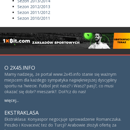
Sezon 2013/2014
Sezon 2012/2013
Sezon 2011/2012
Sezon 2010/2011
O 2X45.INFO
Mamy nadzieję, że portal www.2x45.info stanie się ważnym
miejscem dla każdego sympatyka najpiękniejszej dyscypliny
sportu na ?wiecie. Futbol jest nasz? i Wasz? pasj?, co musi
okazać się dobr? mieszank?. Doł?cz do nas!
więcej...
EKSTRAKLASA
Ekstraklasa: Konyaspor negocjuje sprowadzenie Romanczuka.
Peszko i Kovacević też do Turcji? Arabowie złożyli ofertę za