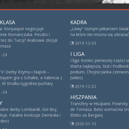
KLASA
KADRA
sa: Konyaspor negocjuje
„Lewy” ósmym piłkarzem świat
nie Romanczuka. Peszko i
na które nie można się obrażać
też do Turcji? Arabowie złożyli
2019-12-03
 Imaza
I LIGA
1-24
I liga: Koniec pierwszej części 
Warta najlepsza, Stal i Podbesk
V: Derby Rzymu i Napoli –
podium, Chojniczanka czerwoną
Bayern gra z Schalke, a Valencia z
(video)
. W środku tygodnia puchary
2019-12-02
1-24
HISZPANIA
Y
Transfery w Hiszpanii: Powroty
obre derby Lombardii. Gol Ibry,
de Tomasa. Betis wzmacnia śro
yluje. Fatalne kontuzje Demirala i
Etebo za Bergarę
ideo)
2020-01-15