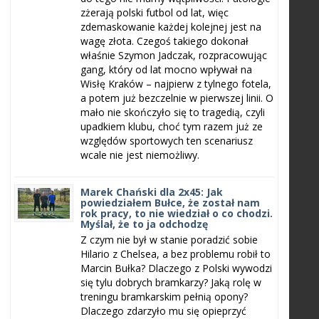
zżerają polski futbol od lat, więc
zdemaskowanie każdej kolejnej jest na
wagę złota. Czegoś takiego dokonał
właśnie Szymon Jadczak, rozpracowując
gang, który od lat mocno wpływał na
Wisłę Kraków – najpierw z tylnego fotela,
a potem już bezczelnie w pierwszej linii. O
mało nie skończyło się to tragedią, czyli
upadkiem klubu, choć tym razem już ze
względów sportowych ten scenariusz
wcale nie jest niemożliwy.
Marek Chański dla 2x45: Jak
powiedziałem Bułce, że został nam
rok pracy, to nie wiedział o co chodzi.
Myślał, że to ja odchodzę
Z czym nie był w stanie poradzić sobie
Hilario z Chelsea, a bez problemu robił to
Marcin Bułka? Dlaczego z Polski wywodzi
się tylu dobrych bramkarzy? Jaką rolę w
treningu bramkarskim pełnią opony?
Dlaczego zdarzyło mu się opieprzyć