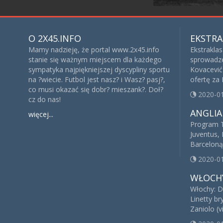
O 2X45.INFO
EKSTRA
Mamy nadzieję, że portal www.2x45.info
Ekstrakla
stanie się ważnym miejscem dla każdego
sprowadze
sympatyka najpiękniejszej dyscypliny sportu
Kovacević 
na ?wiecie. Futbol jest nasz? i Wasz? pasj?,
ofertę za
co musi okazać się dobr? mieszank?. Doł?
2020-0
cz do nas!
ANGLIA
więcej...
Program T
Juventus, 
Barceloną
2020-0
WŁOCH
Włochy: D
Linetty br
Zaniolo (v