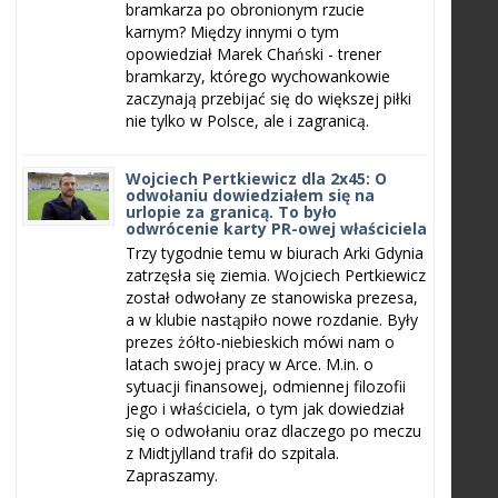
bramkarza po obronionym rzucie
karnym? Między innymi o tym
opowiedział Marek Chański - trener
bramkarzy, którego wychowankowie
zaczynają przebijać się do większej piłki
nie tylko w Polsce, ale i zagranicą.
Wojciech Pertkiewicz dla 2x45: O
odwołaniu dowiedziałem się na
urlopie za granicą. To było
odwrócenie karty PR-owej właściciela
Trzy tygodnie temu w biurach Arki Gdynia
zatrzęsła się ziemia. Wojciech Pertkiewicz
został odwołany ze stanowiska prezesa,
a w klubie nastąpiło nowe rozdanie. Były
prezes żółto-niebieskich mówi nam o
latach swojej pracy w Arce. M.in. o
sytuacji finansowej, odmiennej filozofii
jego i właściciela, o tym jak dowiedział
się o odwołaniu oraz dlaczego po meczu
z Midtjylland trafił do szpitala.
Zapraszamy.