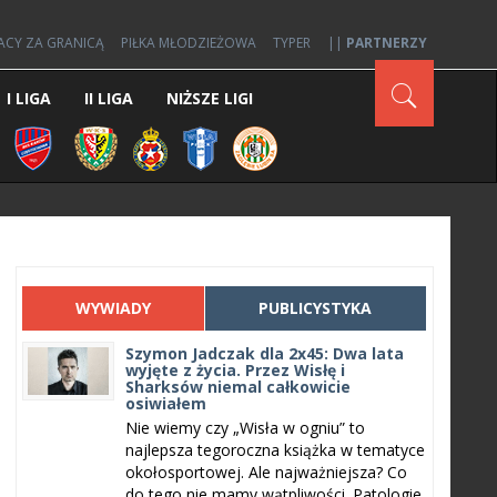
ACY ZA GRANICĄ
PIŁKA MŁODZIEŻOWA
TYPER
||
PARTNERZY
I LIGA
II LIGA
NIŻSZE LIGI
WYWIADY
PUBLICYSTYKA
Szymon Jadczak dla 2x45: Dwa lata
wyjęte z życia. Przez Wisłę i
Sharksów niemal całkowicie
osiwiałem
Nie wiemy czy „Wisła w ogniu” to
najlepsza tegoroczna książka w tematyce
okołosportowej. Ale najważniejsza? Co
do tego nie mamy wątpliwości. Patologie