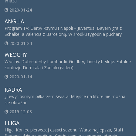
Imaza
2020-01-24
ANGLIA
Program TV: Derby Rzymu i Napoli – Juventus, Bayern gra z
Schalke, a Valencia z Barceloną. W środku tygodnia puchary
2020-01-24
WŁOCHY
Włochy: Dobre derby Lombardii. Gol Ibry, Linetty bryluje. Fatalne
kontuzje Demirala i Zaniolo (video)
2020-01-14
KADRA
„Lewy” ósmym piłkarzem świata. Miejsce na które nie można
się obrażać
2019-12-03
I LIGA
I liga: Koniec pierwszej części sezonu. Warta najlepsza, Stal i
Podbeskidzie na podium, Chojniczanka czerwoną latarnią