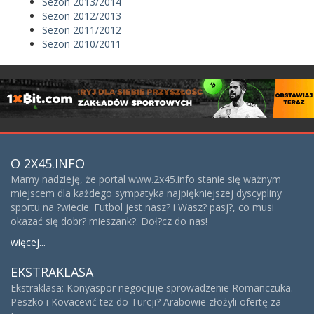
Sezon 2013/2014
Sezon 2012/2013
Sezon 2011/2012
Sezon 2010/2011
O 2X45.INFO
Mamy nadzieję, że portal www.2x45.info stanie się ważnym
miejscem dla każdego sympatyka najpiękniejszej dyscypliny
sportu na ?wiecie. Futbol jest nasz? i Wasz? pasj?, co musi
okazać się dobr? mieszank?. Doł?cz do nas!
więcej...
EKSTRAKLASA
Ekstraklasa: Konyaspor negocjuje sprowadzenie Romanczuka.
Peszko i Kovacević też do Turcji? Arabowie złożyli ofertę za