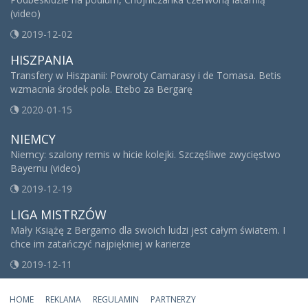
(video)
2019-12-02
HISZPANIA
Transfery w Hiszpanii: Powroty Camarasy i de Tomasa. Betis
wzmacnia środek pola. Etebo za Bergarę
2020-01-15
NIEMCY
Niemcy: szalony remis w hicie kolejki. Szczęśliwe zwycięstwo
Bayernu (video)
2019-12-19
LIGA MISTRZÓW
Mały Książę z Bergamo dla swoich ludzi jest całym światem. I
chce im zatańczyć najpiękniej w karierze
2019-12-11
HOME
REKLAMA
REGULAMIN
PARTNERZY