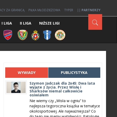
ACY ZA GRANICĄ
PIŁKA MŁODZIEŻOWA
TYPER
||
PARTNERZY
I LIGA
II LIGA
NIŻSZE LIGI
WYWIADY
PUBLICYSTYKA
Szymon Jadczak dla 2x45: Dwa lata
wyjęte z życia. Przez Wisłę i
Sharksów niemal całkowicie
osiwiałem
Nie wiemy czy „Wisła w ogniu” to
najlepsza tegoroczna książka w tematyce
okołosportowej. Ale najważniejsza? Co
do tego nie mamy wątpliwości. Patologie