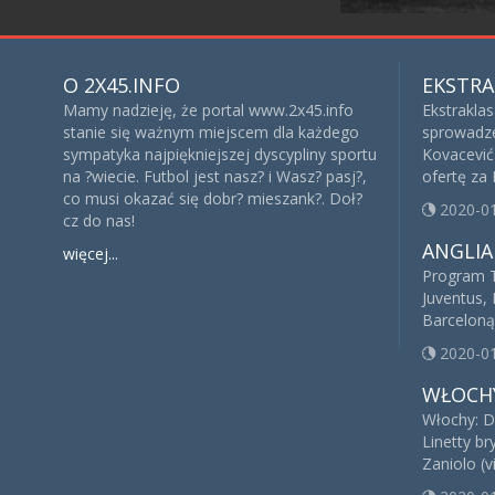
O 2X45.INFO
EKSTRA
Mamy nadzieję, że portal www.2x45.info
Ekstrakla
stanie się ważnym miejscem dla każdego
sprowadze
sympatyka najpiękniejszej dyscypliny sportu
Kovacević 
na ?wiecie. Futbol jest nasz? i Wasz? pasj?,
ofertę za
co musi okazać się dobr? mieszank?. Doł?
2020-0
cz do nas!
ANGLIA
więcej...
Program T
Juventus, 
Barceloną
2020-0
WŁOCH
Włochy: D
Linetty br
Zaniolo (v