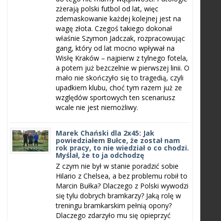
zżerają polski futbol od lat, więc
zdemaskowanie każdej kolejnej jest na
wagę złota. Czegoś takiego dokonał
właśnie Szymon Jadczak, rozpracowując
gang, który od lat mocno wpływał na
Wisłę Kraków – najpierw z tylnego fotela,
a potem już bezczelnie w pierwszej linii. O
mało nie skończyło się to tragedią, czyli
upadkiem klubu, choć tym razem już ze
względów sportowych ten scenariusz
wcale nie jest niemożliwy.
Marek Chański dla 2x45: Jak
powiedziałem Bułce, że został nam
rok pracy, to nie wiedział o co chodzi.
Myślał, że to ja odchodzę
Z czym nie był w stanie poradzić sobie
Hilario z Chelsea, a bez problemu robił to
Marcin Bułka? Dlaczego z Polski wywodzi
się tylu dobrych bramkarzy? Jaką rolę w
treningu bramkarskim pełnią opony?
Dlaczego zdarzyło mu się opieprzyć