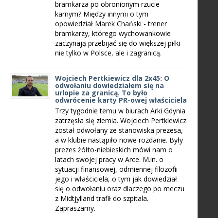
bramkarza po obronionym rzucie
karnym? Między innymi o tym
opowiedział Marek Chański - trener
bramkarzy, którego wychowankowie
zaczynają przebijać się do większej piłki
nie tylko w Polsce, ale i zagranicą.
Wojciech Pertkiewicz dla 2x45: O
odwołaniu dowiedziałem się na
urlopie za granicą. To było
odwrócenie karty PR-owej właściciela
Trzy tygodnie temu w biurach Arki Gdynia
zatrzęsła się ziemia. Wojciech Pertkiewicz
został odwołany ze stanowiska prezesa,
a w klubie nastąpiło nowe rozdanie. Były
prezes żółto-niebieskich mówi nam o
latach swojej pracy w Arce. M.in. o
sytuacji finansowej, odmiennej filozofii
jego i właściciela, o tym jak dowiedział
się o odwołaniu oraz dlaczego po meczu
z Midtjylland trafił do szpitala.
Zapraszamy.