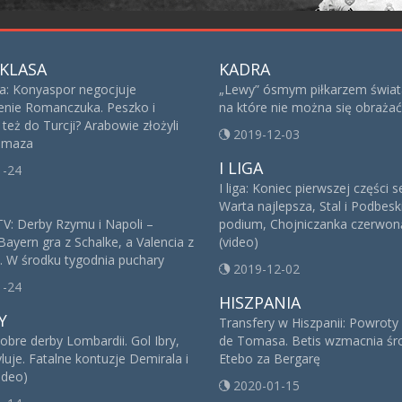
KLASA
KADRA
sa: Konyaspor negocjuje
„Lewy” ósmym piłkarzem świat
nie Romanczuka. Peszko i
na które nie można się obrażać
też do Turcji? Arabowie złożyli
2019-12-03
 Imaza
I LIGA
1-24
I liga: Koniec pierwszej części 
Warta najlepsza, Stal i Podbesk
V: Derby Rzymu i Napoli –
podium, Chojniczanka czerwoną
Bayern gra z Schalke, a Valencia z
(video)
. W środku tygodnia puchary
2019-12-02
1-24
HISZPANIA
Y
Transfery w Hiszpanii: Powroty
obre derby Lombardii. Gol Ibry,
de Tomasa. Betis wzmacnia śro
yluje. Fatalne kontuzje Demirala i
Etebo za Bergarę
ideo)
2020-01-15