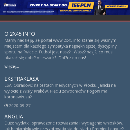
O 2X45.INFO
Mamy nadzieję, że portal www.2x45.info stanie się ważnym
miejscem dla każdego sympatyka najpiękniejszej dyscypliny
sportu na ?wiecie. Futbol jest nasz? i Wasz? pasj?, co musi
okazać się dobr? mieszank?. Doł?cz do nas!
więcej...
EKSTRAKLASA
ESA: Obradović na testach medycznych w Płocku. Janicki na
wylocie z Wisły Kraków. Pięciu zawodników Pogoni ma
koronawirusa?
2020-09-27
ANGLIA
Duże wydatki, sprawdzone rozwiązania i wyciąganie wniosków.
Jak beniaminkowie przygotowują się do startu Premier League?