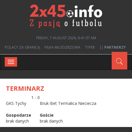
FRIDAY, 7 AUGUST 2026, 6:41:07 AM
POLACY ZA GRANICĄ
PIŁKA MŁODZIEŻOWA
TYPER
||
PARTNERZY
Toggle
navigation
TERMINARZ
1 - 0
GKS Tychy
Bruk-Bet Termalica Nieciecza
Gospodarze
Goście
brak danych
brak danych