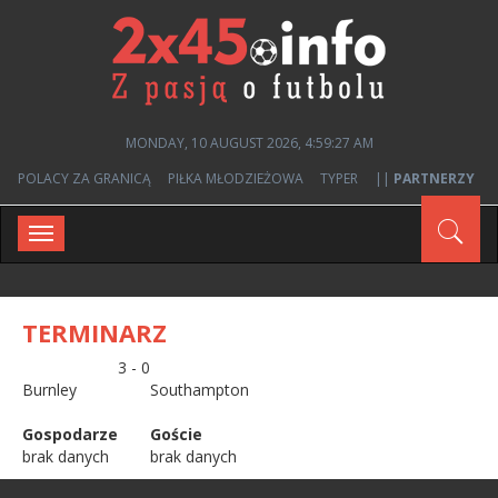
MONDAY, 10 AUGUST 2026, 4:59:27 AM
POLACY ZA GRANICĄ
PIŁKA MŁODZIEŻOWA
TYPER
||
PARTNERZY
Toggle
navigation
TERMINARZ
3 - 0
Burnley
Southampton
Gospodarze
Goście
brak danych
brak danych