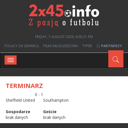
FRIDAY, 7 AUGUST 2026, 6:05:21 PM
POLACY ZA GRANICĄ
PIŁKA MŁODZIEŻOWA
TYPER
||
PARTNERZY
Toggle
navigation
TERMINARZ
0 - 1
Sheffield United
Southampton
Gospodarze
Goście
brak danych
brak danych