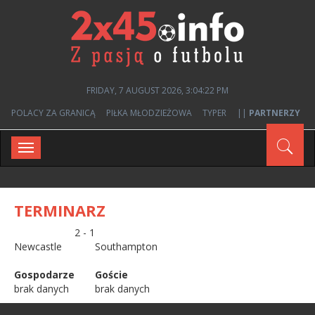
FRIDAY, 7 AUGUST 2026, 3:04:22 PM
POLACY ZA GRANICĄ
PIŁKA MŁODZIEŻOWA
TYPER
||
PARTNERZY
Toggle
navigation
TERMINARZ
2 - 1
Newcastle
Southampton
Gospodarze
Goście
brak danych
brak danych