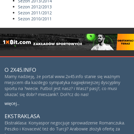
Sezon 2013/2014
Sezon 2012/2013
Sezon 2011/2012
Sezon 2010/2011
O 2X45.INFO
Mamy nadzieję, że portal www.2x45.info stanie się ważnym
miejscem dla każdego sympatyka najpiękniejszej dyscypliny
sportu na ?wiecie. Futbol jest nasz? i Wasz? pasj?, co musi
okazać się dobr? mieszank?. Doł?cz do nas!
więcej...
EKSTRAKLASA
Ekstraklasa: Konyaspor negocjuje sprowadzenie Romanczuka.
Peszko i Kovacević też do Turcji? Arabowie złożyli ofertę za