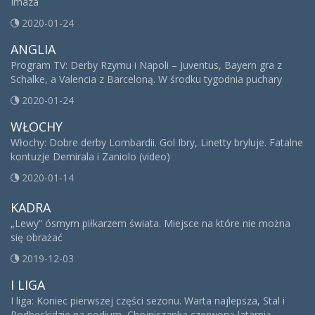
Imaza
2020-01-24
ANGLIA
Program TV: Derby Rzymu i Napoli – Juventus, Bayern gra z
Schalke, a Valencia z Barceloną. W środku tygodnia puchary
2020-01-24
WŁOCHY
Włochy: Dobre derby Lombardii. Gol Ibry, Linetty bryluje. Fatalne
kontuzje Demirala i Zaniolo (video)
2020-01-14
KADRA
„Lewy” ósmym piłkarzem świata. Miejsce na które nie można
się obrażać
2019-12-03
I LIGA
I liga: Koniec pierwszej części sezonu. Warta najlepsza, Stal i
Podbeskidzie na podium, Chojniczanka czerwoną latarnią