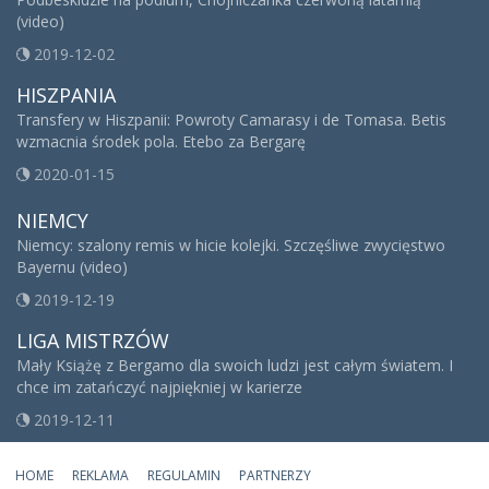
(video)
2019-12-02
HISZPANIA
Transfery w Hiszpanii: Powroty Camarasy i de Tomasa. Betis
wzmacnia środek pola. Etebo za Bergarę
2020-01-15
NIEMCY
Niemcy: szalony remis w hicie kolejki. Szczęśliwe zwycięstwo
Bayernu (video)
2019-12-19
LIGA MISTRZÓW
Mały Książę z Bergamo dla swoich ludzi jest całym światem. I
chce im zatańczyć najpiękniej w karierze
2019-12-11
HOME
REKLAMA
REGULAMIN
PARTNERZY