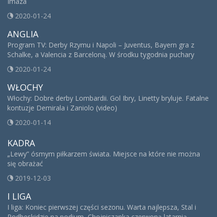
Imaza
2020-01-24
ANGLIA
Program TV: Derby Rzymu i Napoli – Juventus, Bayern gra z
Schalke, a Valencia z Barceloną. W środku tygodnia puchary
2020-01-24
WŁOCHY
Włochy: Dobre derby Lombardii. Gol Ibry, Linetty bryluje. Fatalne
kontuzje Demirala i Zaniolo (video)
2020-01-14
KADRA
„Lewy” ósmym piłkarzem świata. Miejsce na które nie można
się obrażać
2019-12-03
I LIGA
I liga: Koniec pierwszej części sezonu. Warta najlepsza, Stal i
Podbeskidzie na podium, Chojniczanka czerwoną latarnią