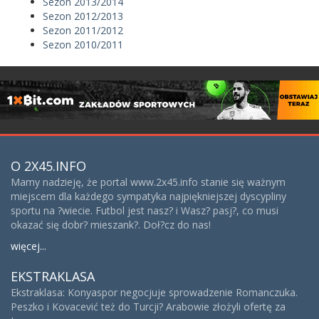
Sezon 2013/2014
Sezon 2012/2013
Sezon 2011/2012
Sezon 2010/2011
O 2X45.INFO
Mamy nadzieję, że portal www.2x45.info stanie się ważnym
miejscem dla każdego sympatyka najpiękniejszej dyscypliny
sportu na ?wiecie. Futbol jest nasz? i Wasz? pasj?, co musi
okazać się dobr? mieszank?. Doł?cz do nas!
więcej...
EKSTRAKLASA
Ekstraklasa: Konyaspor negocjuje sprowadzenie Romanczuka.
Peszko i Kovacević też do Turcji? Arabowie złożyli ofertę za