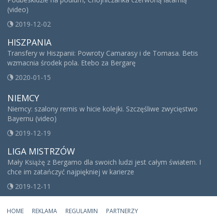
(video)
2019-12-02
HISZPANIA
Transfery w Hiszpanii: Powroty Camarasy i de Tomasa. Betis
wzmacnia środek pola. Etebo za Bergarę
2020-01-15
NIEMCY
Niemcy: szalony remis w hicie kolejki. Szczęśliwe zwycięstwo
Bayernu (video)
2019-12-19
LIGA MISTRZÓW
Mały Książę z Bergamo dla swoich ludzi jest całym światem. I
chce im zatańczyć najpiękniej w karierze
2019-12-11
HOME
REKLAMA
REGULAMIN
PARTNERZY