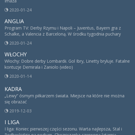
Imaza
2020-01-24
ANGLIA
Program TV: Derby Rzymu i Napoli – Juventus, Bayern gra z
Schalke, a Valencia z Barceloną. W środku tygodnia puchary
2020-01-24
WŁOCHY
Włochy: Dobre derby Lombardii. Gol Ibry, Linetty bryluje. Fatalne
kontuzje Demirala i Zaniolo (video)
2020-01-14
KADRA
„Lewy” ósmym piłkarzem świata. Miejsce na które nie można
się obrażać
2019-12-03
I LIGA
I liga: Koniec pierwszej części sezonu. Warta najlepsza, Stal i
Podbeskidzie na podium, Chojniczanka czerwoną latarnią