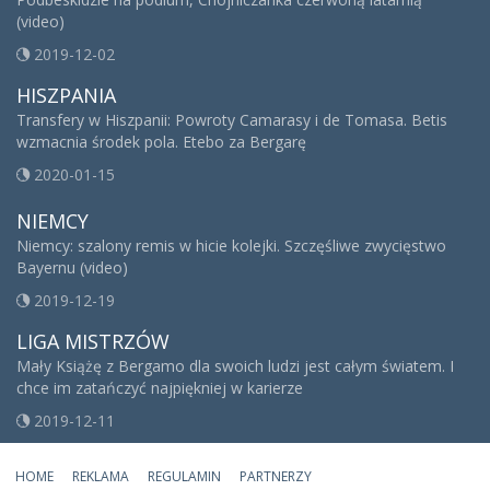
(video)
2019-12-02
HISZPANIA
Transfery w Hiszpanii: Powroty Camarasy i de Tomasa. Betis
wzmacnia środek pola. Etebo za Bergarę
2020-01-15
NIEMCY
Niemcy: szalony remis w hicie kolejki. Szczęśliwe zwycięstwo
Bayernu (video)
2019-12-19
LIGA MISTRZÓW
Mały Książę z Bergamo dla swoich ludzi jest całym światem. I
chce im zatańczyć najpiękniej w karierze
2019-12-11
HOME
REKLAMA
REGULAMIN
PARTNERZY