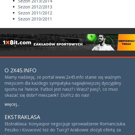
Sezon 2013/2014
Sezon 2012/2013
Sezon 2011/2012
Sezon 2010/2011
O 2X45.INFO
Mamy nadzieję, że portal www.2x45.info stanie się ważnym
miejscem dla każdego sympatyka najpiękniejszej dyscypliny
sportu na ?wiecie. Futbol jest nasz? i Wasz? pasj?, co musi
okazać się dobr? mieszank?. Doł?cz do nas!
więcej...
EKSTRAKLASA
Ekstraklasa: Konyaspor negocjuje sprowadzenie Romanczuka.
Peszko i Kovacević też do Turcji? Arabowie złożyli ofertę za