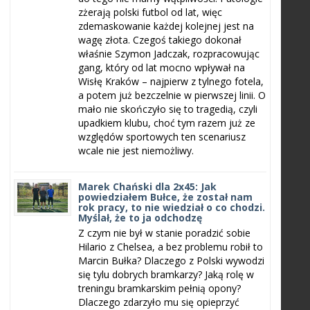
zżerają polski futbol od lat, więc
zdemaskowanie każdej kolejnej jest na
wagę złota. Czegoś takiego dokonał
właśnie Szymon Jadczak, rozpracowując
gang, który od lat mocno wpływał na
Wisłę Kraków – najpierw z tylnego fotela,
a potem już bezczelnie w pierwszej linii. O
mało nie skończyło się to tragedią, czyli
upadkiem klubu, choć tym razem już ze
względów sportowych ten scenariusz
wcale nie jest niemożliwy.
Marek Chański dla 2x45: Jak
powiedziałem Bułce, że został nam
rok pracy, to nie wiedział o co chodzi.
Myślał, że to ja odchodzę
Z czym nie był w stanie poradzić sobie
Hilario z Chelsea, a bez problemu robił to
Marcin Bułka? Dlaczego z Polski wywodzi
się tylu dobrych bramkarzy? Jaką rolę w
treningu bramkarskim pełnią opony?
Dlaczego zdarzyło mu się opieprzyć