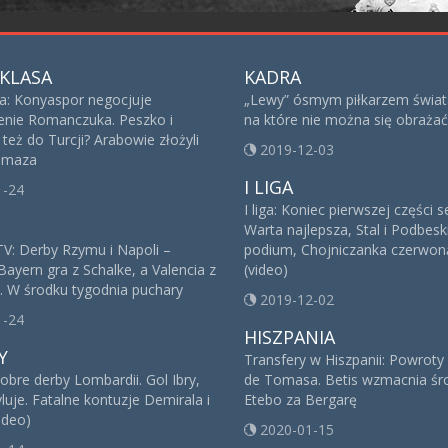
KLASA
KADRA
sa: Konyaspor negocjuje
„Lewy” ósmym piłkarzem świat
nie Romanczuka. Peszko i
na które nie można się obrażać
też do Turcji? Arabowie złożyli
2019-12-03
 Imaza
I LIGA
1-24
I liga: Koniec pierwszej części 
Warta najlepsza, Stal i Podbesk
V: Derby Rzymu i Napoli –
podium, Chojniczanka czerwoną
Bayern gra z Schalke, a Valencia z
(video)
. W środku tygodnia puchary
2019-12-02
1-24
HISZPANIA
Y
Transfery w Hiszpanii: Powroty
obre derby Lombardii. Gol Ibry,
de Tomasa. Betis wzmacnia śro
yluje. Fatalne kontuzje Demirala i
Etebo za Bergarę
ideo)
2020-01-15