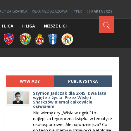
ACY ZA GRANICĄ
PIŁKA MŁODZIEŻOWA
TYPER
||
PARTNERZY
I LIGA
II LIGA
NIŻSZE LIGI
WYWIADY
PUBLICYSTYKA
Szymon Jadczak dla 2x45: Dwa lata
wyjęte z życia. Przez Wisłę i
Sharksów niemal całkowicie
osiwiałem
Nie wiemy czy „Wisła w ogniu” to
najlepsza tegoroczna książka w tematyce
okołosportowej. Ale najważniejsza? Co
do tego nie mamy wątpliwości. Patologie