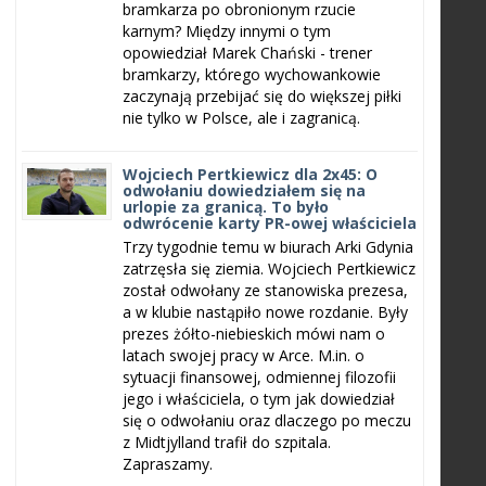
bramkarza po obronionym rzucie
karnym? Między innymi o tym
opowiedział Marek Chański - trener
bramkarzy, którego wychowankowie
zaczynają przebijać się do większej piłki
nie tylko w Polsce, ale i zagranicą.
Wojciech Pertkiewicz dla 2x45: O
odwołaniu dowiedziałem się na
urlopie za granicą. To było
odwrócenie karty PR-owej właściciela
Trzy tygodnie temu w biurach Arki Gdynia
zatrzęsła się ziemia. Wojciech Pertkiewicz
został odwołany ze stanowiska prezesa,
a w klubie nastąpiło nowe rozdanie. Były
prezes żółto-niebieskich mówi nam o
latach swojej pracy w Arce. M.in. o
sytuacji finansowej, odmiennej filozofii
jego i właściciela, o tym jak dowiedział
się o odwołaniu oraz dlaczego po meczu
z Midtjylland trafił do szpitala.
Zapraszamy.