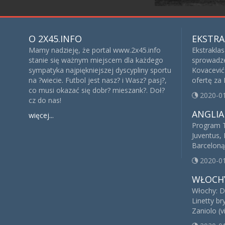
O 2X45.INFO
EKSTRA
Mamy nadzieję, że portal www.2x45.info
Ekstrakla
stanie się ważnym miejscem dla każdego
sprowadze
sympatyka najpiękniejszej dyscypliny sportu
Kovacević 
na ?wiecie. Futbol jest nasz? i Wasz? pasj?,
ofertę za
co musi okazać się dobr? mieszank?. Doł?
2020-0
cz do nas!
ANGLIA
więcej...
Program T
Juventus, 
Barceloną
2020-0
WŁOCH
Włochy: D
Linetty br
Zaniolo (v