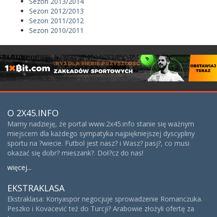
Sezon 2013/2014
Sezon 2012/2013
Sezon 2011/2012
Sezon 2010/2011
O 2X45.INFO
Mamy nadzieję, że portal www.2x45.info stanie się ważnym
miejscem dla każdego sympatyka najpiękniejszej dyscypliny
sportu na ?wiecie. Futbol jest nasz? i Wasz? pasj?, co musi
okazać się dobr? mieszank?. Doł?cz do nas!
więcej...
EKSTRAKLASA
Ekstraklasa: Konyaspor negocjuje sprowadzenie Romanczuka.
Peszko i Kovacević też do Turcji? Arabowie złożyli ofertę za