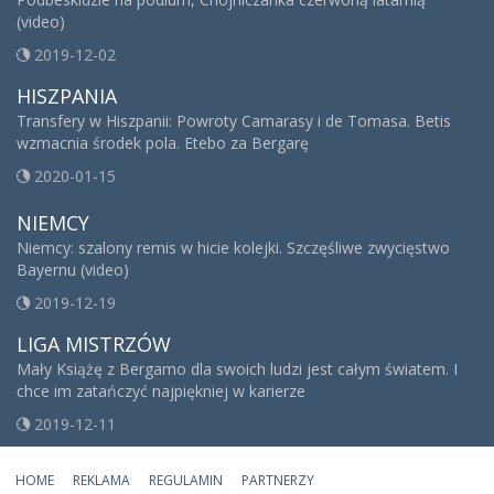
(video)
2019-12-02
HISZPANIA
Transfery w Hiszpanii: Powroty Camarasy i de Tomasa. Betis
wzmacnia środek pola. Etebo za Bergarę
2020-01-15
NIEMCY
Niemcy: szalony remis w hicie kolejki. Szczęśliwe zwycięstwo
Bayernu (video)
2019-12-19
LIGA MISTRZÓW
Mały Książę z Bergamo dla swoich ludzi jest całym światem. I
chce im zatańczyć najpiękniej w karierze
2019-12-11
HOME
REKLAMA
REGULAMIN
PARTNERZY