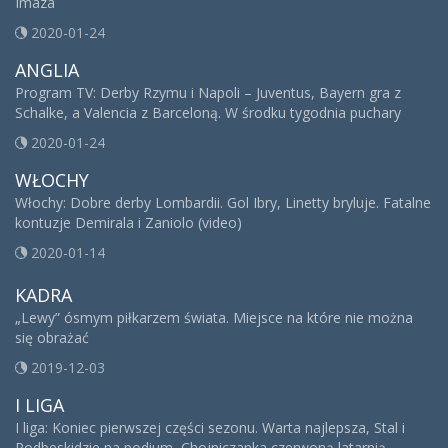
Imaza
2020-01-24
ANGLIA
Program TV: Derby Rzymu i Napoli – Juventus, Bayern gra z
Schalke, a Valencia z Barceloną. W środku tygodnia puchary
2020-01-24
WŁOCHY
Włochy: Dobre derby Lombardii. Gol Ibry, Linetty bryluje. Fatalne
kontuzje Demirala i Zaniolo (video)
2020-01-14
KADRA
„Lewy” ósmym piłkarzem świata. Miejsce na które nie można
się obrażać
2019-12-03
I LIGA
I liga: Koniec pierwszej części sezonu. Warta najlepsza, Stal i
Podbeskidzie na podium, Chojniczanka czerwoną latarnią