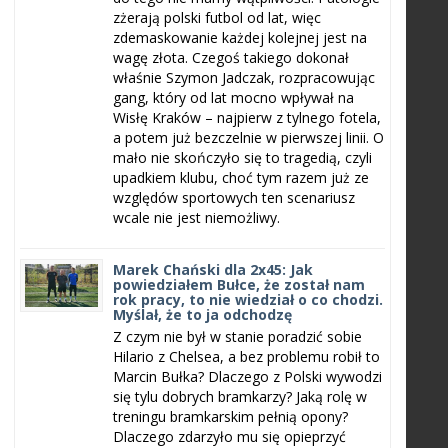
zżerają polski futbol od lat, więc
zdemaskowanie każdej kolejnej jest na
wagę złota. Czegoś takiego dokonał
właśnie Szymon Jadczak, rozpracowując
gang, który od lat mocno wpływał na
Wisłę Kraków – najpierw z tylnego fotela,
a potem już bezczelnie w pierwszej linii. O
mało nie skończyło się to tragedią, czyli
upadkiem klubu, choć tym razem już ze
względów sportowych ten scenariusz
wcale nie jest niemożliwy.
Marek Chański dla 2x45: Jak
powiedziałem Bułce, że został nam
rok pracy, to nie wiedział o co chodzi.
Myślał, że to ja odchodzę
Z czym nie był w stanie poradzić sobie
Hilario z Chelsea, a bez problemu robił to
Marcin Bułka? Dlaczego z Polski wywodzi
się tylu dobrych bramkarzy? Jaką rolę w
treningu bramkarskim pełnią opony?
Dlaczego zdarzyło mu się opieprzyć