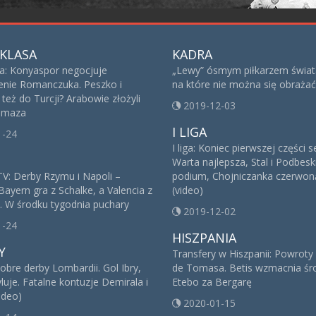
KLASA
KADRA
sa: Konyaspor negocjuje
„Lewy” ósmym piłkarzem świat
nie Romanczuka. Peszko i
na które nie można się obrażać
też do Turcji? Arabowie złożyli
2019-12-03
 Imaza
I LIGA
1-24
I liga: Koniec pierwszej części 
Warta najlepsza, Stal i Podbesk
V: Derby Rzymu i Napoli –
podium, Chojniczanka czerwoną
Bayern gra z Schalke, a Valencia z
(video)
. W środku tygodnia puchary
2019-12-02
1-24
HISZPANIA
Y
Transfery w Hiszpanii: Powroty
obre derby Lombardii. Gol Ibry,
de Tomasa. Betis wzmacnia śro
yluje. Fatalne kontuzje Demirala i
Etebo za Bergarę
ideo)
2020-01-15