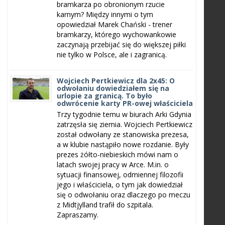
bramkarza po obronionym rzucie
karnym? Między innymi o tym
opowiedział Marek Chański - trener
bramkarzy, którego wychowankowie
zaczynają przebijać się do większej piłki
nie tylko w Polsce, ale i zagranicą.
Wojciech Pertkiewicz dla 2x45: O
odwołaniu dowiedziałem się na
urlopie za granicą. To było
odwrócenie karty PR-owej właściciela
Trzy tygodnie temu w biurach Arki Gdynia
zatrzęsła się ziemia. Wojciech Pertkiewicz
został odwołany ze stanowiska prezesa,
a w klubie nastąpiło nowe rozdanie. Były
prezes żółto-niebieskich mówi nam o
latach swojej pracy w Arce. M.in. o
sytuacji finansowej, odmiennej filozofii
jego i właściciela, o tym jak dowiedział
się o odwołaniu oraz dlaczego po meczu
z Midtjylland trafił do szpitala.
Zapraszamy.