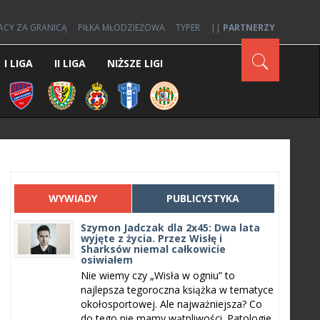
ACY ZA GRANICĄ
PIŁKA MŁODZIEŻOWA
TYPER
||
PARTNERZY
I LIGA
II LIGA
NIŻSZE LIGI
WYWIADY
PUBLICYSTYKA
Szymon Jadczak dla 2x45: Dwa lata
wyjęte z życia. Przez Wisłę i
Sharksów niemal całkowicie
osiwiałem
Nie wiemy czy „Wisła w ogniu” to
najlepsza tegoroczna książka w tematyce
okołosportowej. Ale najważniejsza? Co
do tego nie mamy wątpliwości. Patologie