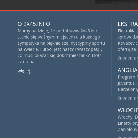
O 2X45.INFO
EKSTRA
Mamy nadzieję, że portal www.2x45.info
Ekstrakla
stanie się ważnym miejscem dla każdego
sprowadze
sympatyka najpiękniejszej dyscypliny sportu
Kovacević 
na ?wiecie. Futbol jest nasz? i Wasz? pasj?,
ofertę za
co musi okazać się dobr? mieszank?. Doł?
2020-0
cz do nas!
ANGLIA
więcej...
Program T
Juventus, 
Barceloną
2020-0
WŁOCH
Włochy: D
Linetty br
Zaniolo (v