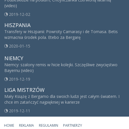
(video)
2019-12-02
HISZPANIA
Transfery w Hiszpanii: Powroty Camarasy i de Tomasa. Betis
wzmacnia środek pola. Etebo za Bergarę
2020-01-15
NIEMCY
Niemcy: szalony remis w hicie kolejki. Szczęśliwe zwycięstwo
Bayernu (video)
2019-12-19
LIGA MISTRZÓW
Mały Książę z Bergamo dla swoich ludzi jest całym światem. I
chce im zatańczyć najpiękniej w karierze
2019-12-11
HOME
REKLAMA
REGULAMIN
PARTNERZY