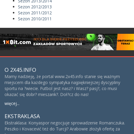
Sezon 2013/2014
Sezon 2012/2013
Sezon 2011/2012
Sezon 2010/2011
O 2X45.INFO
Mamy nadzieję, że portal www.2x45.info stanie się ważnym
miejscem dla każdego sympatyka najpiękniejszej dyscypliny
sportu na ?wiecie. Futbol jest nasz? i Wasz? pasj?, co musi
okazać się dobr? mieszank?. Doł?cz do nas!
więcej...
EKSTRAKLASA
Ekstraklasa: Konyaspor negocjuje sprowadzenie Romanczuka.
Peszko i Kovacević też do Turcji? Arabowie złożyli ofertę za