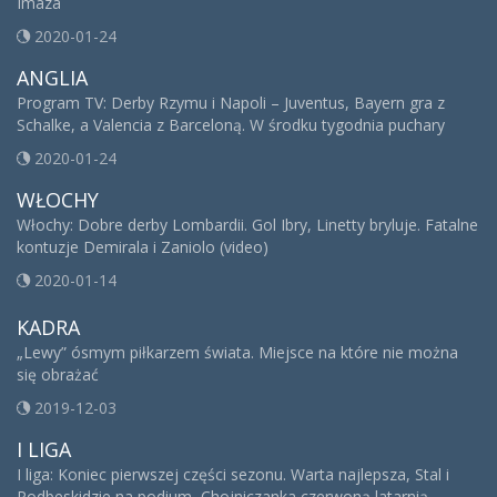
Imaza
2020-01-24
ANGLIA
Program TV: Derby Rzymu i Napoli – Juventus, Bayern gra z
Schalke, a Valencia z Barceloną. W środku tygodnia puchary
2020-01-24
WŁOCHY
Włochy: Dobre derby Lombardii. Gol Ibry, Linetty bryluje. Fatalne
kontuzje Demirala i Zaniolo (video)
2020-01-14
KADRA
„Lewy” ósmym piłkarzem świata. Miejsce na które nie można
się obrażać
2019-12-03
I LIGA
I liga: Koniec pierwszej części sezonu. Warta najlepsza, Stal i
Podbeskidzie na podium, Chojniczanka czerwoną latarnią