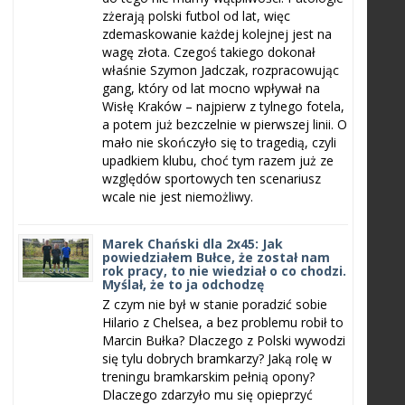
zżerają polski futbol od lat, więc
zdemaskowanie każdej kolejnej jest na
wagę złota. Czegoś takiego dokonał
właśnie Szymon Jadczak, rozpracowując
gang, który od lat mocno wpływał na
Wisłę Kraków – najpierw z tylnego fotela,
a potem już bezczelnie w pierwszej linii. O
mało nie skończyło się to tragedią, czyli
upadkiem klubu, choć tym razem już ze
względów sportowych ten scenariusz
wcale nie jest niemożliwy.
Marek Chański dla 2x45: Jak
powiedziałem Bułce, że został nam
rok pracy, to nie wiedział o co chodzi.
Myślał, że to ja odchodzę
Z czym nie był w stanie poradzić sobie
Hilario z Chelsea, a bez problemu robił to
Marcin Bułka? Dlaczego z Polski wywodzi
się tylu dobrych bramkarzy? Jaką rolę w
treningu bramkarskim pełnią opony?
Dlaczego zdarzyło mu się opieprzyć