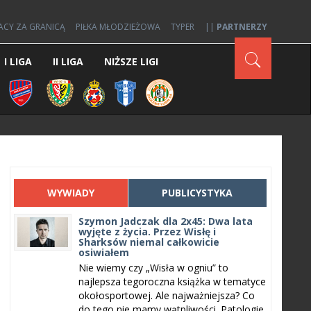
ACY ZA GRANICĄ
PIŁKA MŁODZIEŻOWA
TYPER
||
PARTNERZY
I LIGA
II LIGA
NIŻSZE LIGI
WYWIADY
PUBLICYSTYKA
Szymon Jadczak dla 2x45: Dwa lata
wyjęte z życia. Przez Wisłę i
Sharksów niemal całkowicie
osiwiałem
Nie wiemy czy „Wisła w ogniu” to
najlepsza tegoroczna książka w tematyce
okołosportowej. Ale najważniejsza? Co
do tego nie mamy wątpliwości. Patologie