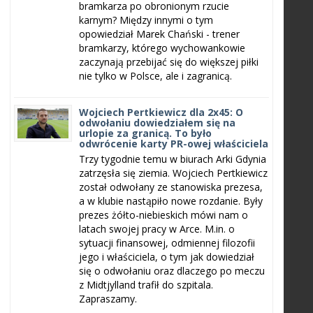
bramkarza po obronionym rzucie
karnym? Między innymi o tym
opowiedział Marek Chański - trener
bramkarzy, którego wychowankowie
zaczynają przebijać się do większej piłki
nie tylko w Polsce, ale i zagranicą.
Wojciech Pertkiewicz dla 2x45: O
odwołaniu dowiedziałem się na
urlopie za granicą. To było
odwrócenie karty PR-owej właściciela
Trzy tygodnie temu w biurach Arki Gdynia
zatrzęsła się ziemia. Wojciech Pertkiewicz
został odwołany ze stanowiska prezesa,
a w klubie nastąpiło nowe rozdanie. Były
prezes żółto-niebieskich mówi nam o
latach swojej pracy w Arce. M.in. o
sytuacji finansowej, odmiennej filozofii
jego i właściciela, o tym jak dowiedział
się o odwołaniu oraz dlaczego po meczu
z Midtjylland trafił do szpitala.
Zapraszamy.