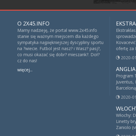
O 2X45.INFO
EKSTRA
Mamy nadzieję, że portal www.2x45.info
Ekstrakla
stanie się ważnym miejscem dla każdego
sprowadze
sympatyka najpiękniejszej dyscypliny sportu
Kovacević 
na ?wiecie. Futbol jest nasz? i Wasz? pasj?,
ofertę za
co musi okazać się dobr? mieszank?. Doł?
2020-0
cz do nas!
ANGLIA
więcej...
Program T
Juventus, 
Barceloną
2020-0
WŁOCH
Włochy: D
Linetty br
Zaniolo (v