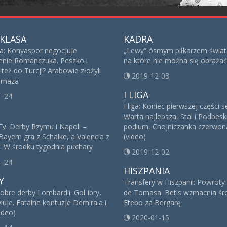
KLASA
KADRA
sa: Konyaspor negocjuje
„Lewy” ósmym piłkarzem świat
nie Romanczuka. Peszko i
na które nie można się obrażać
też do Turcji? Arabowie złożyli
2019-12-03
 Imaza
I LIGA
1-24
I liga: Koniec pierwszej części 
Warta najlepsza, Stal i Podbesk
V: Derby Rzymu i Napoli –
podium, Chojniczanka czerwoną
Bayern gra z Schalke, a Valencia z
(video)
. W środku tygodnia puchary
2019-12-02
1-24
HISZPANIA
Y
Transfery w Hiszpanii: Powroty
obre derby Lombardii. Gol Ibry,
de Tomasa. Betis wzmacnia śro
yluje. Fatalne kontuzje Demirala i
Etebo za Bergarę
ideo)
2020-01-15