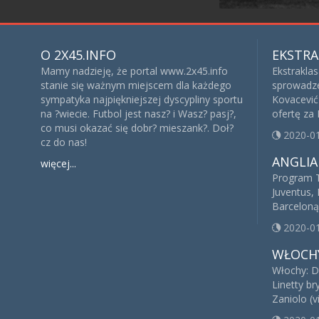
O 2X45.INFO
EKSTRA
Mamy nadzieję, że portal www.2x45.info
Ekstrakla
stanie się ważnym miejscem dla każdego
sprowadze
sympatyka najpiękniejszej dyscypliny sportu
Kovacević 
na ?wiecie. Futbol jest nasz? i Wasz? pasj?,
ofertę za
co musi okazać się dobr? mieszank?. Doł?
2020-0
cz do nas!
ANGLIA
więcej...
Program T
Juventus, 
Barceloną
2020-0
WŁOCH
Włochy: D
Linetty br
Zaniolo (v