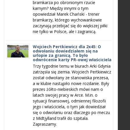
bramkarza po obronionym rzucie
karnym? Między innymi o tym
opowiedział Marek Chański - trener
bramkarzy, którego wychowankowie
zaczynają przebijać się do większej piłki
nie tylko w Polsce, ale i zagranicą.
Wojciech Pertkiewicz dla 2x45: O
odwołaniu dowiedziałem się na
urlopie za granicą. To było
odwrócenie karty PR-owej właściciela
Trzy tygodnie temu w biurach Arki Gdynia
zatrzęsła się ziemia. Wojciech Pertkiewicz
został odwołany ze stanowiska prezesa,
a w klubie nastąpiło nowe rozdanie. Były
prezes żółto-niebieskich mówi nam o
latach swojej pracy w Arce. M.in. o
sytuacji finansowej, odmiennej filozofii
jego i właściciela, o tym jak dowiedział
się o odwołaniu oraz dlaczego po meczu
z Midtjylland trafił do szpitala.
Zapraszamy.