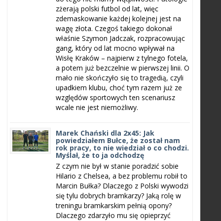
zżerają polski futbol od lat, więc
zdemaskowanie każdej kolejnej jest na
wagę złota. Czegoś takiego dokonał
właśnie Szymon Jadczak, rozpracowując
gang, który od lat mocno wpływał na
Wisłę Kraków – najpierw z tylnego fotela,
a potem już bezczelnie w pierwszej linii. O
mało nie skończyło się to tragedią, czyli
upadkiem klubu, choć tym razem już ze
względów sportowych ten scenariusz
wcale nie jest niemożliwy.
Marek Chański dla 2x45: Jak
powiedziałem Bułce, że został nam
rok pracy, to nie wiedział o co chodzi.
Myślał, że to ja odchodzę
Z czym nie był w stanie poradzić sobie
Hilario z Chelsea, a bez problemu robił to
Marcin Bułka? Dlaczego z Polski wywodzi
się tylu dobrych bramkarzy? Jaką rolę w
treningu bramkarskim pełnią opony?
Dlaczego zdarzyło mu się opieprzyć