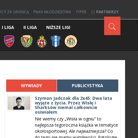
ACY ZA GRANICĄ
PIŁKA MŁODZIEŻOWA
TYPER
||
PARTNERZY
I LIGA
II LIGA
NIŻSZE LIGI
WYWIADY
PUBLICYSTYKA
Szymon Jadczak dla 2x45: Dwa lata
wyjęte z życia. Przez Wisłę i
Sharksów niemal całkowicie
osiwiałem
Nie wiemy czy „Wisła w ogniu” to
najlepsza tegoroczna książka w tematyce
okołosportowej. Ale najważniejsza? Co
do tego nie mamy wątpliwości. Patologie