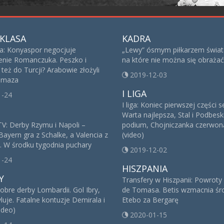
KLASA
KADRA
sa: Konyaspor negocjuje
„Lewy” ósmym piłkarzem świat
nie Romanczuka. Peszko i
na które nie można się obrażać
też do Turcji? Arabowie złożyli
2019-12-03
 Imaza
I LIGA
1-24
I liga: Koniec pierwszej części 
Warta najlepsza, Stal i Podbesk
V: Derby Rzymu i Napoli –
podium, Chojniczanka czerwoną
Bayern gra z Schalke, a Valencia z
(video)
. W środku tygodnia puchary
2019-12-02
1-24
HISZPANIA
Y
Transfery w Hiszpanii: Powroty
obre derby Lombardii. Gol Ibry,
de Tomasa. Betis wzmacnia śro
yluje. Fatalne kontuzje Demirala i
Etebo za Bergarę
ideo)
2020-01-15