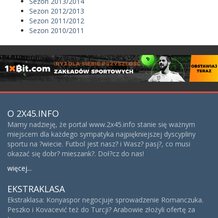
Sezon 2013/2014
Sezon 2012/2013
Sezon 2011/2012
Sezon 2010/2011
O 2X45.INFO
Mamy nadzieję, że portal www.2x45.info stanie się ważnym
miejscem dla każdego sympatyka najpiękniejszej dyscypliny
sportu na ?wiecie. Futbol jest nasz? i Wasz? pasj?, co musi
okazać się dobr? mieszank?. Doł?cz do nas!
więcej...
EKSTRAKLASA
Ekstraklasa: Konyaspor negocjuje sprowadzenie Romanczuka.
Peszko i Kovacević też do Turcji? Arabowie złożyli ofertę za