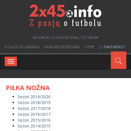
SATURDAY, 8 AUGUST 2026, 1:27:08 AM
POLACY ZA GRANICĄ
PIŁKA MŁODZIEŻOWA
TYPER
||
PARTNERZY
Toggle
navigation
PIŁKA NOŻNA
Sezon 2019/2020
Sezon 2018/2019
Sezon 2017/2018
Sezon 2016/2017
Sezon 2015/2016
Sezon 2014/2015