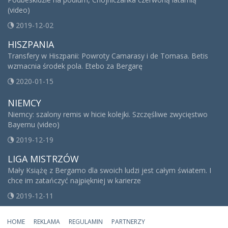
(video)
2019-12-02
HISZPANIA
Transfery w Hiszpanii: Powroty Camarasy i de Tomasa. Betis
wzmacnia środek pola. Etebo za Bergarę
2020-01-15
NIEMCY
Niemcy: szalony remis w hicie kolejki. Szczęśliwe zwycięstwo
Bayernu (video)
2019-12-19
LIGA MISTRZÓW
Mały Książę z Bergamo dla swoich ludzi jest całym światem. I
chce im zatańczyć najpiękniej w karierze
2019-12-11
HOME
REKLAMA
REGULAMIN
PARTNERZY