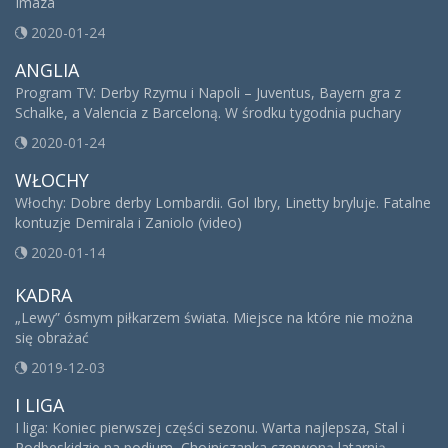
Imaza
2020-01-24
ANGLIA
Program TV: Derby Rzymu i Napoli – Juventus, Bayern gra z
Schalke, a Valencia z Barceloną. W środku tygodnia puchary
2020-01-24
WŁOCHY
Włochy: Dobre derby Lombardii. Gol Ibry, Linetty bryluje. Fatalne
kontuzje Demirala i Zaniolo (video)
2020-01-14
KADRA
„Lewy” ósmym piłkarzem świata. Miejsce na które nie można
się obrażać
2019-12-03
I LIGA
I liga: Koniec pierwszej części sezonu. Warta najlepsza, Stal i
Podbeskidzie na podium, Chojniczanka czerwoną latarnią