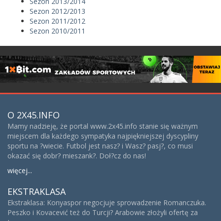
Sezon 2013/2014
Sezon 2012/2013
Sezon 2011/2012
Sezon 2010/2011
O 2X45.INFO
Mamy nadzieję, że portal www.2x45.info stanie się ważnym
miejscem dla każdego sympatyka najpiękniejszej dyscypliny
sportu na ?wiecie. Futbol jest nasz? i Wasz? pasj?, co musi
okazać się dobr? mieszank?. Doł?cz do nas!
więcej...
EKSTRAKLASA
Ekstraklasa: Konyaspor negocjuje sprowadzenie Romanczuka.
Peszko i Kovacević też do Turcji? Arabowie złożyli ofertę za