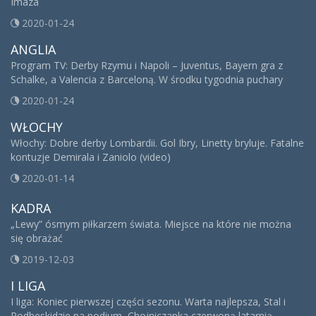
Imaza
2020-01-24
ANGLIA
Program TV: Derby Rzymu i Napoli – Juventus, Bayern gra z
Schalke, a Valencia z Barceloną. W środku tygodnia puchary
2020-01-24
WŁOCHY
Włochy: Dobre derby Lombardii. Gol Ibry, Linetty bryluje. Fatalne
kontuzje Demirala i Zaniolo (video)
2020-01-14
KADRA
„Lewy” ósmym piłkarzem świata. Miejsce na które nie można
się obrażać
2019-12-03
I LIGA
I liga: Koniec pierwszej części sezonu. Warta najlepsza, Stal i
Podbeskidzie na podium, Chojniczanka czerwoną latarnią