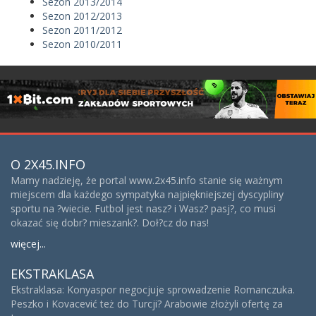
Sezon 2013/2014
Sezon 2012/2013
Sezon 2011/2012
Sezon 2010/2011
O 2X45.INFO
Mamy nadzieję, że portal www.2x45.info stanie się ważnym
miejscem dla każdego sympatyka najpiękniejszej dyscypliny
sportu na ?wiecie. Futbol jest nasz? i Wasz? pasj?, co musi
okazać się dobr? mieszank?. Doł?cz do nas!
więcej...
EKSTRAKLASA
Ekstraklasa: Konyaspor negocjuje sprowadzenie Romanczuka.
Peszko i Kovacević też do Turcji? Arabowie złożyli ofertę za