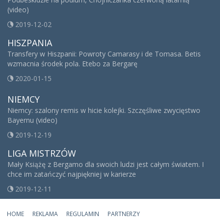
(video)
2019-12-02
HISZPANIA
Transfery w Hiszpanii: Powroty Camarasy i de Tomasa. Betis
wzmacnia środek pola. Etebo za Bergarę
2020-01-15
NIEMCY
Niemcy: szalony remis w hicie kolejki. Szczęśliwe zwycięstwo
Bayernu (video)
2019-12-19
LIGA MISTRZÓW
Mały Książę z Bergamo dla swoich ludzi jest całym światem. I
chce im zatańczyć najpiękniej w karierze
2019-12-11
HOME
REKLAMA
REGULAMIN
PARTNERZY