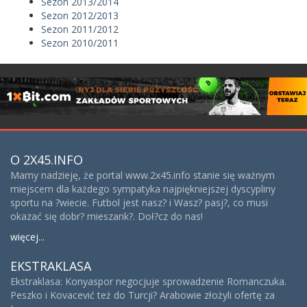
Sezon 2013/2014
Sezon 2012/2013
Sezon 2011/2012
Sezon 2010/2011
O 2X45.INFO
Mamy nadzieję, że portal www.2x45.info stanie się ważnym
miejscem dla każdego sympatyka najpiękniejszej dyscypliny
sportu na ?wiecie. Futbol jest nasz? i Wasz? pasj?, co musi
okazać się dobr? mieszank?. Doł?cz do nas!
więcej...
EKSTRAKLASA
Ekstraklasa: Konyaspor negocjuje sprowadzenie Romanczuka.
Peszko i Kovacević też do Turcji? Arabowie złożyli ofertę za