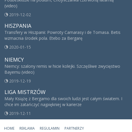
(video)
2019-12-02
HISZPANIA
Transfery w Hiszpanii: Powroty Camarasy i de Tomasa. Betis
wzmacnia środek pola. Etebo za Bergarę
2020-01-15
NIEMCY
Niemcy: szalony remis w hicie kolejki. Szczęśliwe zwycięstwo
Bayernu (video)
2019-12-19
LIGA MISTRZÓW
Mały Książę z Bergamo dla swoich ludzi jest całym światem. I
chce im zatańczyć najpiękniej w karierze
2019-12-11
HOME
REKLAMA
REGULAMIN
PARTNERZY