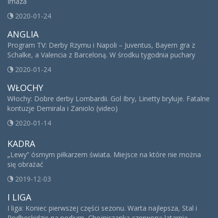
Imaza
2020-01-24
ANGLIA
Program TV: Derby Rzymu i Napoli – Juventus, Bayern gra z
Schalke, a Valencia z Barceloną. W środku tygodnia puchary
2020-01-24
WŁOCHY
Włochy: Dobre derby Lombardii. Gol Ibry, Linetty bryluje. Fatalne
kontuzje Demirala i Zaniolo (video)
2020-01-14
KADRA
„Lewy” ósmym piłkarzem świata. Miejsce na które nie można
się obrażać
2019-12-03
I LIGA
I liga: Koniec pierwszej części sezonu. Warta najlepsza, Stal i
Podbeskidzie na podium, Chojniczanka czerwoną latarnią