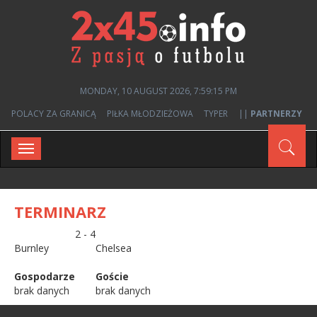
MONDAY, 10 AUGUST 2026, 7:59:15 PM
POLACY ZA GRANICĄ
PIŁKA MŁODZIEŻOWA
TYPER
||
PARTNERZY
Toggle
navigation
TERMINARZ
2 - 4
Burnley
Chelsea
Gospodarze
Goście
brak danych
brak danych