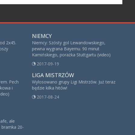
NIEMCY
od 2x45.
Niemcy: Szósty gol Lewandowskiego,
bszy
pewna wygrana Bayernu. 90 minut
Kamińskiego, porażka Stuttgartu (video)
2017-09-19
LIGA MISTRZÓW
erem. Pech
Wylosowano grupy Ligi Mistrzów. Już teraz
akowa i
będzie kilka hitów!
ideo)
2017-08-24
afe, ale
a bramka 20-