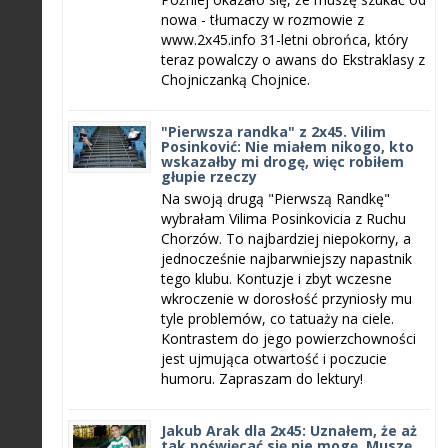
nowa - tłumaczy w rozmowie z
www.2x45.info 31-letni obrońca, który
teraz powalczy o awans do Ekstraklasy z
Chojniczanką Chojnice.
"Pierwsza randka" z 2x45. Vilim
Posinković: Nie miałem nikogo, kto
wskazałby mi drogę, więc robiłem
głupie rzeczy
Na swoją drugą "Pierwszą Randkę"
wybrałam Vilima Posinkovicia z Ruchu
Chorzów. To najbardziej niepokorny, a
jednocześnie najbarwniejszy napastnik
tego klubu. Kontuzje i zbyt wczesne
wkroczenie w dorosłość przyniosły mu
tyle problemów, co tatuaży na ciele.
Kontrastem do jego powierzchowności
jest ujmująca otwartość i poczucie
humoru. Zapraszam do lektury!
Jakub Arak dla 2x45: Uznałem, że aż
tak poświęcać się nie mogę. Muszę