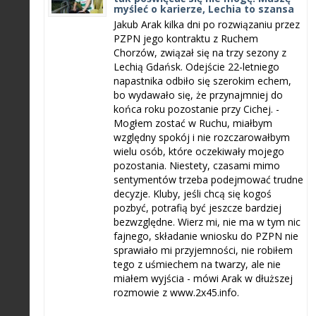
myśleć o karierze, Lechia to szansa
Jakub Arak kilka dni po rozwiązaniu przez
PZPN jego kontraktu z Ruchem
Chorzów, związał się na trzy sezony z
Lechią Gdańsk. Odejście 22-letniego
napastnika odbiło się szerokim echem,
bo wydawało się, że przynajmniej do
końca roku pozostanie przy Cichej. -
Mogłem zostać w Ruchu, miałbym
względny spokój i nie rozczarowałbym
wielu osób, które oczekiwały mojego
pozostania. Niestety, czasami mimo
sentymentów trzeba podejmować trudne
decyzje. Kluby, jeśli chcą się kogoś
pozbyć, potrafią być jeszcze bardziej
bezwzględne. Wierz mi, nie ma w tym nic
fajnego, składanie wniosku do PZPN nie
sprawiało mi przyjemności, nie robiłem
tego z uśmiechem na twarzy, ale nie
miałem wyjścia - mówi Arak w dłuższej
rozmowie z www.2x45.info.