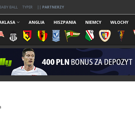
BABY BALL
TYPER
||
PARTNERZY
AKLASA
ANGLIA
HISZPANIA
NIEMCY
WŁOCHY
a