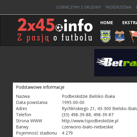
DZIEWCZYNY Z DRUŻYNY
PRZEDRZEŹNIA
HOME
EKSTR
Podstawowe informacje
Nazwa
Podbeskidzie Bielsko-Biała
Data powstania
1995-00-00
Adres
Rychlińskiego 21, 43-300 Bielsko-Biał
Telefon
(33) 498-39-88, 498-39-87
Strona WWW
http://www.tspodbeskidzie.pl
Barwy
czerwono-biało-niebieskie
Pojemność stadionu
4 279