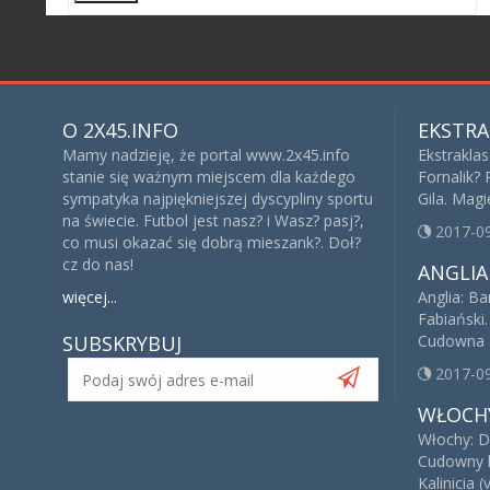
O 2X45.INFO
EKSTRA
Mamy nadzieję, że portal www.2x45.info
Ekstrakla
stanie się ważnym miejscem dla każdego
Fornalik?
sympatyka najpiękniejszej dyscypliny sportu
Gila. Mag
na świecie. Futbol jest nasz? i Wasz? pasj?,
2017-0
co musi okazać się dobrą mieszank?. Doł?
cz do nas!
ANGLIA
więcej...
Anglia: B
Fabiański
SUBSKRYBUJ
Cudowna a
2017-0
WŁOCH
Włochy: Dw
Cudowny ha
Kalinicia (