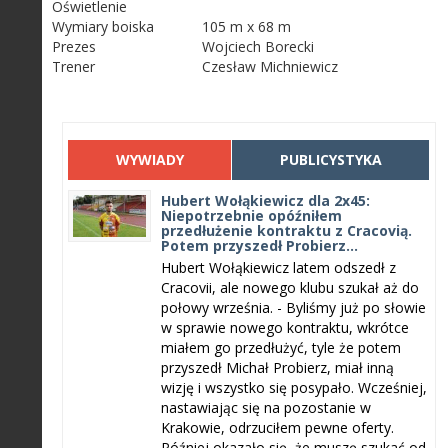
Oświetlenie
Wymiary boiska
105 m x 68 m
Prezes
Wojciech Borecki
Trener
Czesław Michniewicz
WYWIADY
PUBLICYSTYKA
Hubert Wołąkiewicz dla 2x45:
Niepotrzebnie opóźniłem
przedłużenie kontraktu z Cracovią.
Potem przyszedł Probierz...
Hubert Wołąkiewicz latem odszedł z
Cracovii, ale nowego klubu szukał aż do
połowy września. - Byliśmy już po słowie
w sprawie nowego kontraktu, wkrótce
miałem go przedłużyć, tyle że potem
przyszedł Michał Probierz, miał inną
wizję i wszystko się posypało. Wcześniej,
nastawiając się na pozostanie w
Krakowie, odrzuciłem pewne oferty.
Później okazało się, że muszę szukać od