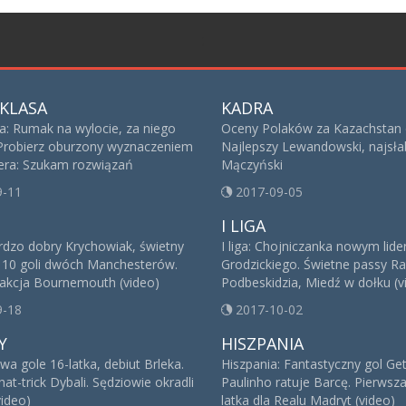
;
KLASA
KADRA
sa: Rumak na wylocie, za niego
Oceny Polaków za Kazachstan 
 Probierz oburzony wyznaczeniem
Najlepszy Lewandowski, najsła
iera: Szukam rozwiązań
Mączyński
9-11
2017-09-05
I LIGA
ardzo dobry Krychowiak, świetny
I liga: Chojniczanka nowym lid
. 10 goli dwóch Manchesterów.
Grodzickiego. Świetne passy R
kcja Bournemouth (video)
Podbeskidzia, Miedź w dołku (v
9-18
2017-10-02
Y
HISZPANIA
a gole 16-latka, debiut Brleka.
Hiszpania: Fantastyczny gol Get
t-trick Dybali. Sędziowie okradli
Paulinho ratuje Barcę. Pierwsz
video)
latka dla Realu Madryt (video)