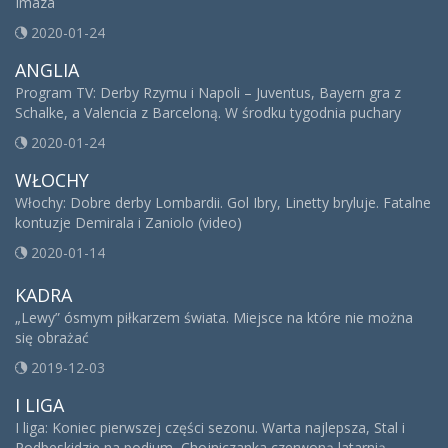
Imaza
2020-01-24
ANGLIA
Program TV: Derby Rzymu i Napoli – Juventus, Bayern gra z
Schalke, a Valencia z Barceloną. W środku tygodnia puchary
2020-01-24
WŁOCHY
Włochy: Dobre derby Lombardii. Gol Ibry, Linetty bryluje. Fatalne
kontuzje Demirala i Zaniolo (video)
2020-01-14
KADRA
„Lewy” ósmym piłkarzem świata. Miejsce na które nie można
się obrażać
2019-12-03
I LIGA
I liga: Koniec pierwszej części sezonu. Warta najlepsza, Stal i
Podbeskidzie na podium, Chojniczanka czerwoną latarnią