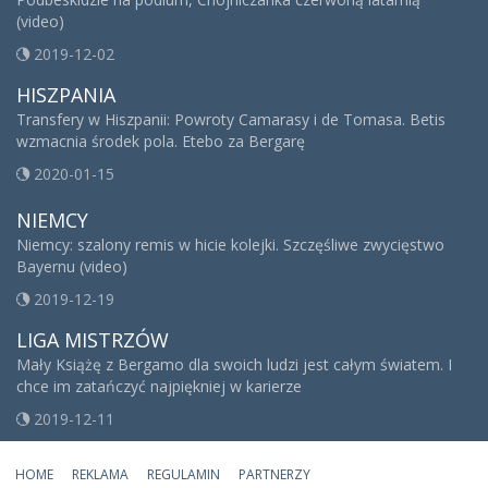
(video)
2019-12-02
HISZPANIA
Transfery w Hiszpanii: Powroty Camarasy i de Tomasa. Betis
wzmacnia środek pola. Etebo za Bergarę
2020-01-15
NIEMCY
Niemcy: szalony remis w hicie kolejki. Szczęśliwe zwycięstwo
Bayernu (video)
2019-12-19
LIGA MISTRZÓW
Mały Książę z Bergamo dla swoich ludzi jest całym światem. I
chce im zatańczyć najpiękniej w karierze
2019-12-11
HOME
REKLAMA
REGULAMIN
PARTNERZY