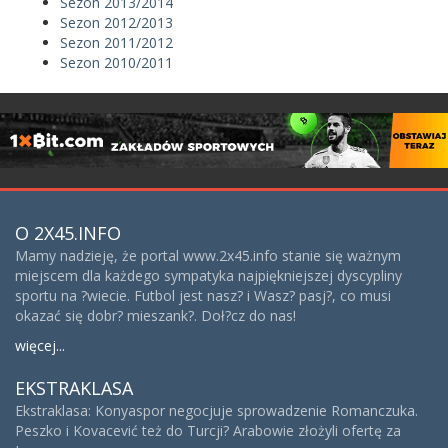
Sezon 2013/2014
Sezon 2012/2013
Sezon 2011/2012
Sezon 2010/2011
O 2X45.INFO
Mamy nadzieję, że portal www.2x45.info stanie się ważnym
miejscem dla każdego sympatyka najpiękniejszej dyscypliny
sportu na ?wiecie. Futbol jest nasz? i Wasz? pasj?, co musi
okazać się dobr? mieszank?. Doł?cz do nas!
więcej...
EKSTRAKLASA
Ekstraklasa: Konyaspor negocjuje sprowadzenie Romanczuka.
Peszko i Kovacević też do Turcji? Arabowie złożyli ofertę za