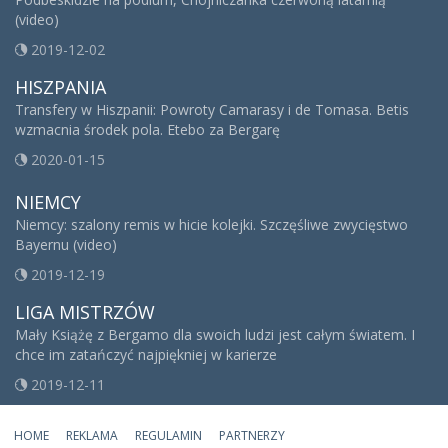
(video)
2019-12-02
HISZPANIA
Transfery w Hiszpanii: Powroty Camarasy i de Tomasa. Betis
wzmacnia środek pola. Etebo za Bergarę
2020-01-15
NIEMCY
Niemcy: szalony remis w hicie kolejki. Szczęśliwe zwycięstwo
Bayernu (video)
2019-12-19
LIGA MISTRZÓW
Mały Książę z Bergamo dla swoich ludzi jest całym światem. I
chce im zatańczyć najpiękniej w karierze
2019-12-11
HOME
REKLAMA
REGULAMIN
PARTNERZY