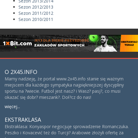
Sezon 2013/2014
Sezon 2012/2013
Sezon 2011/2012
Sezon 2010/2011
O 2X45.INFO
Mamy nadzieję, że portal www.2x45.info stanie się ważnym
miejscem dla każdego sympatyka najpiękniejszej dyscypliny
sportu na ?wiecie. Futbol jest nasz? i Wasz? pasj?, co musi
okazać się dobr? mieszank?. Doł?cz do nas!
więcej...
EKSTRAKLASA
Ekstraklasa: Konyaspor negocjuje sprowadzenie Romanczuka.
Peszko i Kovacević też do Turcji? Arabowie złożyli ofertę za