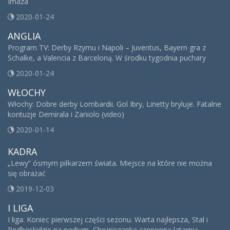
Imaza
2020-01-24
ANGLIA
Program TV: Derby Rzymu i Napoli – Juventus, Bayern gra z
Schalke, a Valencia z Barceloną. W środku tygodnia puchary
2020-01-24
WŁOCHY
Włochy: Dobre derby Lombardii. Gol Ibry, Linetty bryluje. Fatalne
kontuzje Demirala i Zaniolo (video)
2020-01-14
KADRA
„Lewy” ósmym piłkarzem świata. Miejsce na które nie można
się obrażać
2019-12-03
I LIGA
I liga: Koniec pierwszej części sezonu. Warta najlepsza, Stal i
Podbeskidzie na podium, Chojniczanka czerwoną latarnią