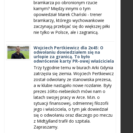
bramkarza po obronionym rzucie
karnym? Między innymi o tym
opowiedział Marek Chański - trener
bramkarzy, którego wychowankowie
zaczynają przebijać się do większej piłki
nie tylko w Polsce, ale i zagranicą.
Wojciech Pertkiewicz dla 2x45: O
odwołaniu dowiedziałem się na
urlopie za granicą. To było
odwrócenie karty PR-owej właściciela
Trzy tygodnie temu w biurach Arki Gdynia
zatrzęsła się ziemia. Wojciech Pertkiewicz
został odwołany ze stanowiska prezesa,
a w klubie nastąpiło nowe rozdanie. Były
prezes żółto-niebieskich mówi nam o
latach swojej pracy w Arce. M.in. o
sytuacji finansowej, odmiennej filozofii
jego i właściciela, o tym jak dowiedział
się o odwołaniu oraz dlaczego po meczu
z Midtjylland trafił do szpitala.
Zapraszamy.