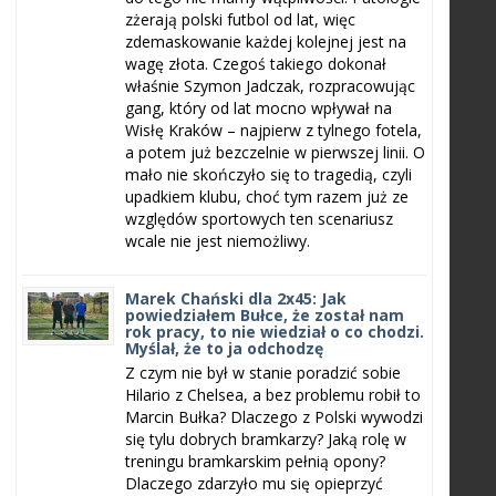
zżerają polski futbol od lat, więc
zdemaskowanie każdej kolejnej jest na
wagę złota. Czegoś takiego dokonał
właśnie Szymon Jadczak, rozpracowując
gang, który od lat mocno wpływał na
Wisłę Kraków – najpierw z tylnego fotela,
a potem już bezczelnie w pierwszej linii. O
mało nie skończyło się to tragedią, czyli
upadkiem klubu, choć tym razem już ze
względów sportowych ten scenariusz
wcale nie jest niemożliwy.
Marek Chański dla 2x45: Jak
powiedziałem Bułce, że został nam
rok pracy, to nie wiedział o co chodzi.
Myślał, że to ja odchodzę
Z czym nie był w stanie poradzić sobie
Hilario z Chelsea, a bez problemu robił to
Marcin Bułka? Dlaczego z Polski wywodzi
się tylu dobrych bramkarzy? Jaką rolę w
treningu bramkarskim pełnią opony?
Dlaczego zdarzyło mu się opieprzyć