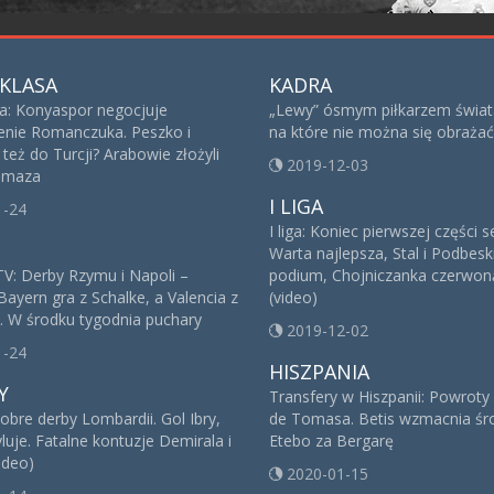
KLASA
KADRA
sa: Konyaspor negocjuje
„Lewy” ósmym piłkarzem świat
nie Romanczuka. Peszko i
na które nie można się obrażać
też do Turcji? Arabowie złożyli
2019-12-03
 Imaza
I LIGA
1-24
I liga: Koniec pierwszej części 
Warta najlepsza, Stal i Podbesk
V: Derby Rzymu i Napoli –
podium, Chojniczanka czerwoną
Bayern gra z Schalke, a Valencia z
(video)
. W środku tygodnia puchary
2019-12-02
1-24
HISZPANIA
Y
Transfery w Hiszpanii: Powroty
obre derby Lombardii. Gol Ibry,
de Tomasa. Betis wzmacnia śro
yluje. Fatalne kontuzje Demirala i
Etebo za Bergarę
ideo)
2020-01-15