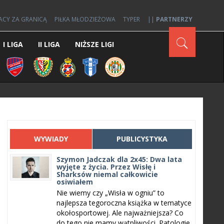
ACY ZA GRANICĄ
PIŁKA MŁODZIEŻOWA
TYPER
||
PARTNERZY
I LIGA
II LIGA
NIŻSZE LIGI
WYWIADY
PUBLICYSTYKA
Szymon Jadczak dla 2x45: Dwa lata
wyjęte z życia. Przez Wisłę i
Sharksów niemal całkowicie
osiwiałem
Nie wiemy czy „Wisła w ogniu” to
najlepsza tegoroczna książka w tematyce
okołosportowej. Ale najważniejsza? Co
do tego nie mamy wątpliwości. Patologie