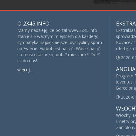
O 2X45.INFO
EKSTRA
Mamy nadzieję, że portal www.2x45.info
Ekstrakla
stanie się ważnym miejscem dla każdego
sprowadze
sympatyka najpiękniejszej dyscypliny sportu
Kovacević 
na ?wiecie. Futbol jest nasz? i Wasz? pasj?,
ofertę za
co musi okazać się dobr? mieszank?. Doł?
2020-0
cz do nas!
ANGLIA
więcej...
Program T
Juventus, 
Barceloną
2020-0
WŁOCH
Włochy: D
Linetty br
Zaniolo (v