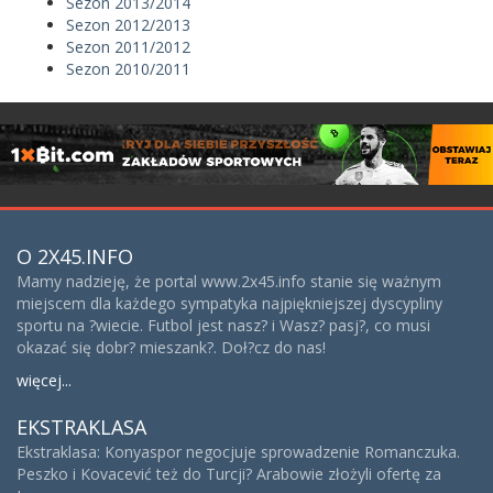
Sezon 2013/2014
Sezon 2012/2013
Sezon 2011/2012
Sezon 2010/2011
O 2X45.INFO
Mamy nadzieję, że portal www.2x45.info stanie się ważnym
miejscem dla każdego sympatyka najpiękniejszej dyscypliny
sportu na ?wiecie. Futbol jest nasz? i Wasz? pasj?, co musi
okazać się dobr? mieszank?. Doł?cz do nas!
więcej...
EKSTRAKLASA
Ekstraklasa: Konyaspor negocjuje sprowadzenie Romanczuka.
Peszko i Kovacević też do Turcji? Arabowie złożyli ofertę za