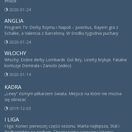
Imaza
2020-01-24
ANGLIA
Program TV: Derby Rzymu i Napoli – Juventus, Bayern gra z
Schalke, a Valencia z Barceloną. W środku tygodnia puchary
2020-01-24
WŁOCHY
Włochy: Dobre derby Lombardii. Gol Ibry, Linetty bryluje. Fatalne
kontuzje Demirala i Zaniolo (video)
2020-01-14
KADRA
„Lewy” ósmym piłkarzem świata. Miejsce na które nie można
się obrażać
2019-12-03
I LIGA
I liga: Koniec pierwszej części sezonu. Warta najlepsza, Stal i
Podbeskidzie na podium, Chojniczanka czerwoną latarnią