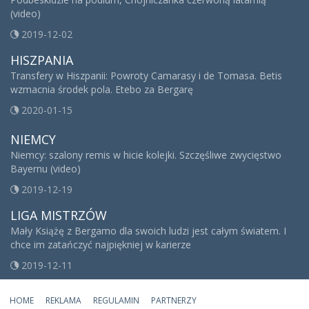
(video)
2019-12-02
HISZPANIA
Transfery w Hiszpanii: Powroty Camarasy i de Tomasa. Betis
wzmacnia środek pola. Etebo za Bergarę
2020-01-15
NIEMCY
Niemcy: szalony remis w hicie kolejki. Szczęśliwe zwycięstwo
Bayernu (video)
2019-12-19
LIGA MISTRZÓW
Mały Książę z Bergamo dla swoich ludzi jest całym światem. I
chce im zatańczyć najpiękniej w karierze
2019-12-11
HOME
REKLAMA
REGULAMIN
PARTNERZY