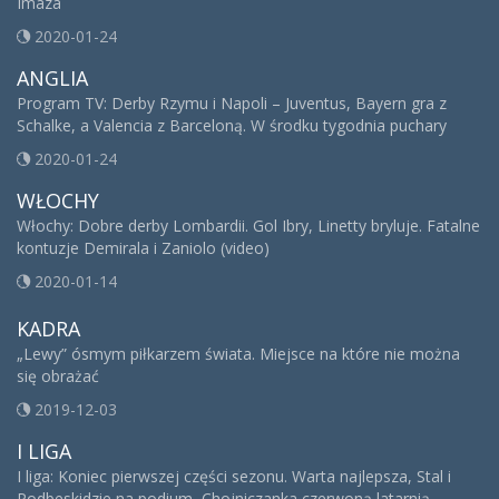
Imaza
2020-01-24
ANGLIA
Program TV: Derby Rzymu i Napoli – Juventus, Bayern gra z
Schalke, a Valencia z Barceloną. W środku tygodnia puchary
2020-01-24
WŁOCHY
Włochy: Dobre derby Lombardii. Gol Ibry, Linetty bryluje. Fatalne
kontuzje Demirala i Zaniolo (video)
2020-01-14
KADRA
„Lewy” ósmym piłkarzem świata. Miejsce na które nie można
się obrażać
2019-12-03
I LIGA
I liga: Koniec pierwszej części sezonu. Warta najlepsza, Stal i
Podbeskidzie na podium, Chojniczanka czerwoną latarnią