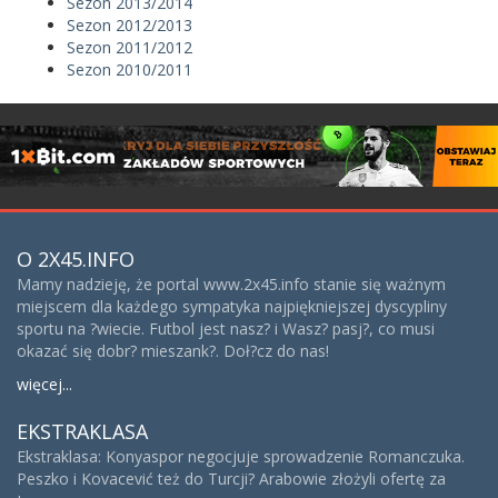
Sezon 2013/2014
Sezon 2012/2013
Sezon 2011/2012
Sezon 2010/2011
O 2X45.INFO
Mamy nadzieję, że portal www.2x45.info stanie się ważnym
miejscem dla każdego sympatyka najpiękniejszej dyscypliny
sportu na ?wiecie. Futbol jest nasz? i Wasz? pasj?, co musi
okazać się dobr? mieszank?. Doł?cz do nas!
więcej...
EKSTRAKLASA
Ekstraklasa: Konyaspor negocjuje sprowadzenie Romanczuka.
Peszko i Kovacević też do Turcji? Arabowie złożyli ofertę za