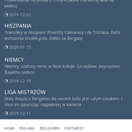
(video)
2019-12-02
HISZPANIA
Transfery w Hiszpanii: Powroty Camarasy i de Tomasa. Betis
wzmacnia środek pola. Etebo za Bergarę
2020-01-15
NIEMCY
Niemcy: szalony remis w hicie kolejki. Szczęśliwe zwycięstwo
Bayernu (video)
2019-12-19
LIGA MISTRZÓW
Mały Książę z Bergamo dla swoich ludzi jest całym światem. I
chce im zatańczyć najpiękniej w karierze
2019-12-11
HOME
REKLAMA
REGULAMIN
PARTNERZY