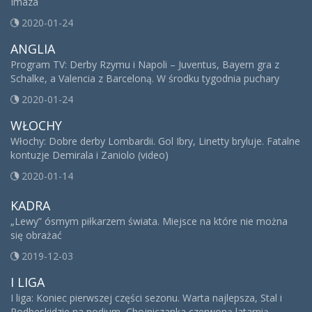
Imaza
2020-01-24
ANGLIA
Program TV: Derby Rzymu i Napoli – Juventus, Bayern gra z
Schalke, a Valencia z Barceloną. W środku tygodnia puchary
2020-01-24
WŁOCHY
Włochy: Dobre derby Lombardii. Gol Ibry, Linetty bryluje. Fatalne
kontuzje Demirala i Zaniolo (video)
2020-01-14
KADRA
„Lewy” ósmym piłkarzem świata. Miejsce na które nie można
się obrażać
2019-12-03
I LIGA
I liga: Koniec pierwszej części sezonu. Warta najlepsza, Stal i
Podbeskidzie na podium, Chojniczanka czerwoną latarnią