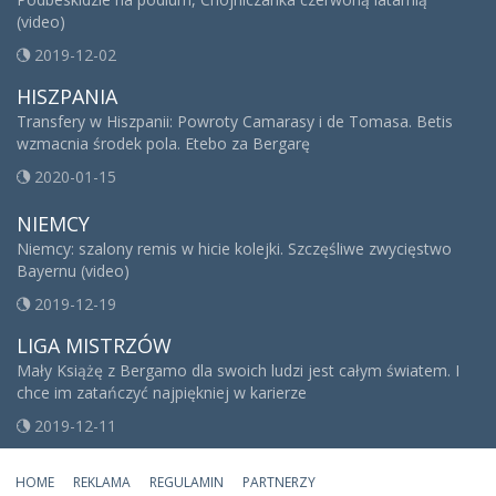
(video)
2019-12-02
HISZPANIA
Transfery w Hiszpanii: Powroty Camarasy i de Tomasa. Betis
wzmacnia środek pola. Etebo za Bergarę
2020-01-15
NIEMCY
Niemcy: szalony remis w hicie kolejki. Szczęśliwe zwycięstwo
Bayernu (video)
2019-12-19
LIGA MISTRZÓW
Mały Książę z Bergamo dla swoich ludzi jest całym światem. I
chce im zatańczyć najpiękniej w karierze
2019-12-11
HOME
REKLAMA
REGULAMIN
PARTNERZY