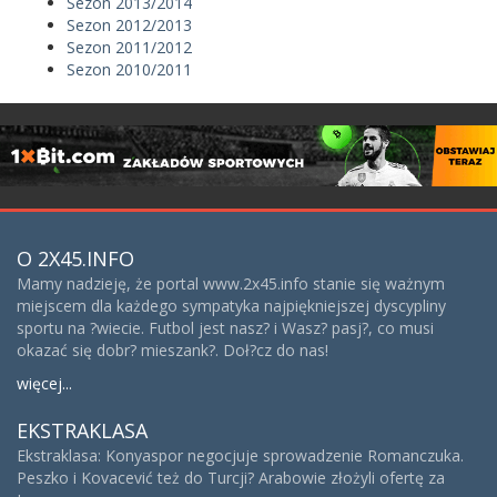
Sezon 2013/2014
Sezon 2012/2013
Sezon 2011/2012
Sezon 2010/2011
O 2X45.INFO
Mamy nadzieję, że portal www.2x45.info stanie się ważnym
miejscem dla każdego sympatyka najpiękniejszej dyscypliny
sportu na ?wiecie. Futbol jest nasz? i Wasz? pasj?, co musi
okazać się dobr? mieszank?. Doł?cz do nas!
więcej...
EKSTRAKLASA
Ekstraklasa: Konyaspor negocjuje sprowadzenie Romanczuka.
Peszko i Kovacević też do Turcji? Arabowie złożyli ofertę za