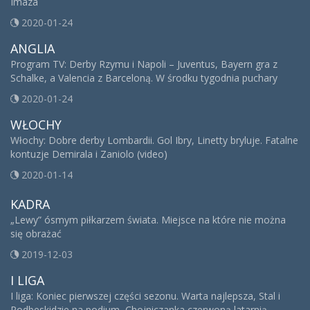
Imaza
2020-01-24
ANGLIA
Program TV: Derby Rzymu i Napoli – Juventus, Bayern gra z
Schalke, a Valencia z Barceloną. W środku tygodnia puchary
2020-01-24
WŁOCHY
Włochy: Dobre derby Lombardii. Gol Ibry, Linetty bryluje. Fatalne
kontuzje Demirala i Zaniolo (video)
2020-01-14
KADRA
„Lewy” ósmym piłkarzem świata. Miejsce na które nie można
się obrażać
2019-12-03
I LIGA
I liga: Koniec pierwszej części sezonu. Warta najlepsza, Stal i
Podbeskidzie na podium, Chojniczanka czerwoną latarnią