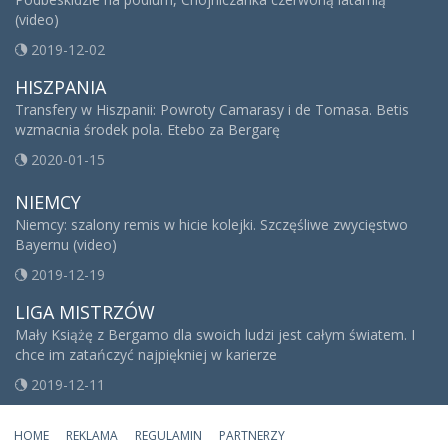
(video)
2019-12-02
HISZPANIA
Transfery w Hiszpanii: Powroty Camarasy i de Tomasa. Betis
wzmacnia środek pola. Etebo za Bergarę
2020-01-15
NIEMCY
Niemcy: szalony remis w hicie kolejki. Szczęśliwe zwycięstwo
Bayernu (video)
2019-12-19
LIGA MISTRZÓW
Mały Książę z Bergamo dla swoich ludzi jest całym światem. I
chce im zatańczyć najpiękniej w karierze
2019-12-11
HOME
REKLAMA
REGULAMIN
PARTNERZY