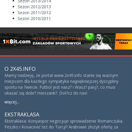
Sezon 2013/2014
Sezon 2012/2013
Sezon 2011/2012
Sezon 2010/2011
O 2X45.INFO
Mamy nadzieję, że portal www.2x45.info stanie się ważnym
miejscem dla każdego sympatyka najpiękniejszej dyscypliny
sportu na ?wiecie. Futbol jest nasz? i Wasz? pasj?, co musi
okazać się dobr? mieszank?. Doł?cz do nas!
więcej...
EKSTRAKLASA
Ekstraklasa: Konyaspor negocjuje sprowadzenie Romanczuka.
Peszko i Kovacević też do Turcji? Arabowie złożyli ofertę za