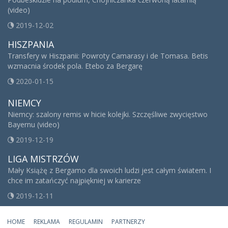
(video)
2019-12-02
HISZPANIA
Transfery w Hiszpanii: Powroty Camarasy i de Tomasa. Betis
wzmacnia środek pola. Etebo za Bergarę
2020-01-15
NIEMCY
Niemcy: szalony remis w hicie kolejki. Szczęśliwe zwycięstwo
Bayernu (video)
2019-12-19
LIGA MISTRZÓW
Mały Książę z Bergamo dla swoich ludzi jest całym światem. I
chce im zatańczyć najpiękniej w karierze
2019-12-11
HOME
REKLAMA
REGULAMIN
PARTNERZY