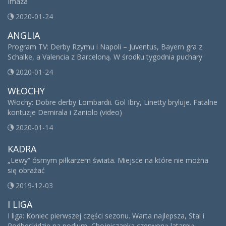
Imaza
2020-01-24
ANGLIA
Program TV: Derby Rzymu i Napoli – Juventus, Bayern gra z
Schalke, a Valencia z Barceloną. W środku tygodnia puchary
2020-01-24
WŁOCHY
Włochy: Dobre derby Lombardii. Gol Ibry, Linetty bryluje. Fatalne
kontuzje Demirala i Zaniolo (video)
2020-01-14
KADRA
„Lewy” ósmym piłkarzem świata. Miejsce na które nie można
się obrażać
2019-12-03
I LIGA
I liga: Koniec pierwszej części sezonu. Warta najlepsza, Stal i
Podbeskidzie na podium, Chojniczanka czerwoną latarnią