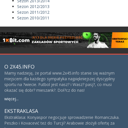
Sezon 2013/2014
Sezon 2012/2013
Sezon 2011/2012
Sezon 2010/2011
O 2X45.INFO
Mamy nadzieję, że portal www.2x45.info stanie się ważnym
miejscem dla każdego sympatyka najpiękniejszej dyscypliny
sportu na ?wiecie. Futbol jest nasz? i Wasz? pasj?, co musi
okazać się dobr? mieszank?. Doł?cz do nas!
więcej...
EKSTRAKLASA
Ekstraklasa: Konyaspor negocjuje sprowadzenie Romanczuka.
Peszko i Kovacević też do Turcji? Arabowie złożyli ofertę za