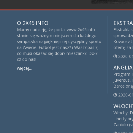
O 2X45.INFO
EKSTRA
Mamy nadzieję, że portal www.2x45.info
Ekstrakla
stanie się ważnym miejscem dla każdego
sprowadze
sympatyka najpiękniejszej dyscypliny sportu
Kovacević 
na ?wiecie. Futbol jest nasz? i Wasz? pasj?,
ofertę za
co musi okazać się dobr? mieszank?. Doł?
2020-0
cz do nas!
ANGLIA
więcej...
Program T
Juventus, 
Barceloną
2020-0
WŁOCH
Włochy: D
Linetty br
Zaniolo (v