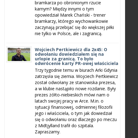
bramkarza po obronionym rzucie
karnym? Między innymi o tym
opowiedział Marek Chański - trener
bramkarzy, którego wychowankowie
zaczynają przebijać się do większej piłki
nie tylko w Polsce, ale i zagranicą.
Wojciech Pertkiewicz dla 2x45: O
odwołaniu dowiedziałem się na
urlopie za granicą. To było
odwrócenie karty PR-owej właściciela
Trzy tygodnie temu w biurach Arki Gdynia
zatrzęsła się ziemia. Wojciech Pertkiewicz
został odwołany ze stanowiska prezesa,
a w klubie nastąpiło nowe rozdanie. Były
prezes żółto-niebieskich mówi nam o
latach swojej pracy w Arce. M.in. o
sytuacji finansowej, odmiennej filozofii
jego i właściciela, o tym jak dowiedział
się o odwołaniu oraz dlaczego po meczu
z Midtjylland trafił do szpitala.
Zapraszamy.