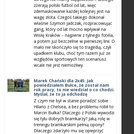
zżerają polski futbol od lat, więc
zdemaskowanie każdej kolejnej jest na
wagę złota. Czegoś takiego dokonał
właśnie Szymon Jadczak, rozpracowując
gang, który od lat mocno wpływał na
Wisłę Kraków – najpierw z tylnego fotela,
a potem już bezczelnie w pierwszej linii. O
mało nie skończyło się to tragedią, czyli
upadkiem klubu, choć tym razem już ze
względów sportowych ten scenariusz
wcale nie jest niemożliwy.
Marek Chański dla 2x45: Jak
powiedziałem Bułce, że został nam
rok pracy, to nie wiedział o co chodzi.
Myślał, że to ja odchodzę
Z czym nie był w stanie poradzić sobie
Hilario z Chelsea, a bez problemu robił to
Marcin Bułka? Dlaczego z Polski wywodzi
się tylu dobrych bramkarzy? Jaką rolę w
treningu bramkarskim pełnią opony?
Dlaczego zdarzyło mu się opieprzyć