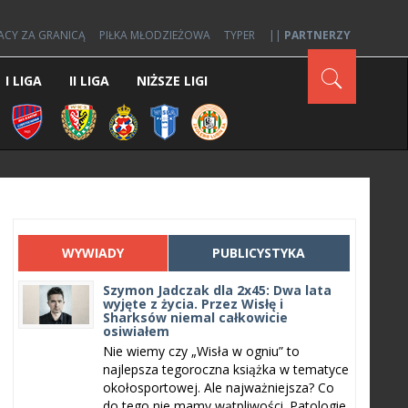
ACY ZA GRANICĄ
PIŁKA MŁODZIEŻOWA
TYPER
||
PARTNERZY
I LIGA
II LIGA
NIŻSZE LIGI
WYWIADY
PUBLICYSTYKA
Szymon Jadczak dla 2x45: Dwa lata
wyjęte z życia. Przez Wisłę i
Sharksów niemal całkowicie
osiwiałem
Nie wiemy czy „Wisła w ogniu” to
najlepsza tegoroczna książka w tematyce
okołosportowej. Ale najważniejsza? Co
do tego nie mamy wątpliwości. Patologie