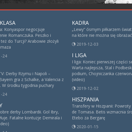
KLASA
KADRA
sa: Konyaspor negocjuje
„Lewy” ósmym piłkarzem świat
nie Romanczuka. Peszko i
na które nie można się obrażać
też do Turcji? Arabowie złożyli
2019-12-03
 Imaza
I LIGA
1-24
I liga: Koniec pierwszej części 
Warta najlepsza, Stal i Podbesk
V: Derby Rzymu i Napoli –
podium, Chojniczanka czerwoną
Bayern gra z Schalke, a Valencia z
(video)
. W środku tygodnia puchary
2019-12-02
1-24
HISZPANIA
Y
Transfery w Hiszpanii: Powroty
obre derby Lombardii. Gol Ibry,
de Tomasa. Betis wzmacnia śro
yluje. Fatalne kontuzje Demirala i
Etebo za Bergarę
ideo)
2020-01-15