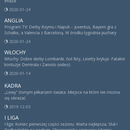
Imaza
2020-01-24
ANGLIA
Program TV: Derby Rzymu i Napoli – Juventus, Bayern gra z
Schalke, a Valencia z Barceloną. W środku tygodnia puchary
2020-01-24
WŁOCHY
Włochy: Dobre derby Lombardii. Gol Ibry, Linetty bryluje. Fatalne
kontuzje Demirala i Zaniolo (video)
2020-01-14
KADRA
„Lewy” ósmym piłkarzem świata. Miejsce na które nie można
się obrażać
2019-12-03
I LIGA
I liga: Koniec pierwszej części sezonu. Warta najlepsza, Stal i
Podbeskidzie na podium, Chojniczanka czerwoną latarnią