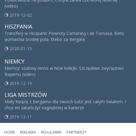
(video)
2019-12-02
HISZPANIA
Transfery w Hiszpanii: Powroty Camarasy i de Tomasa. Betis
wzmacnia środek pola. Etebo za Bergarę
2020-01-15
NIEMCY
Niemcy: szalony remis w hicie kolejki. Szczęśliwe zwycięstwo
Bayernu (video)
2019-12-19
LIGA MISTRZÓW
Mały Książę z Bergamo dla swoich ludzi jest całym światem. I
chce im zatańczyć najpiękniej w karierze
2019-12-11
HOME
REKLAMA
REGULAMIN
PARTNERZY