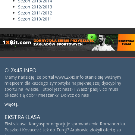
Sezon 2013/2014
Sezon 2012/2013
Sezon 2011/2012
Sezon 2010/2011
O 2X45.INFO
Mamy nadzieję, że portal www.2x45.info stanie się ważnym
miejscem dla każdego sympatyka najpiękniejszej dyscypliny
sportu na ?wiecie. Futbol jest nasz? i Wasz? pasj?, co musi
okazać się dobr? mieszank?. Doł?cz do nas!
więcej...
EKSTRAKLASA
Ekstraklasa: Konyaspor negocjuje sprowadzenie Romanczuka.
Peszko i Kovacević też do Turcji? Arabowie złożyli ofertę za