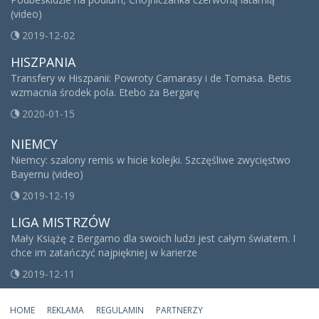
(video)
2019-12-02
HISZPANIA
Transfery w Hiszpanii: Powroty Camarasy i de Tomasa. Betis
wzmacnia środek pola. Etebo za Bergarę
2020-01-15
NIEMCY
Niemcy: szalony remis w hicie kolejki. Szczęśliwe zwycięstwo
Bayernu (video)
2019-12-19
LIGA MISTRZÓW
Mały Książę z Bergamo dla swoich ludzi jest całym światem. I
chce im zatańczyć najpiękniej w karierze
2019-12-11
HOME
REKLAMA
REGULAMIN
PARTNERZY