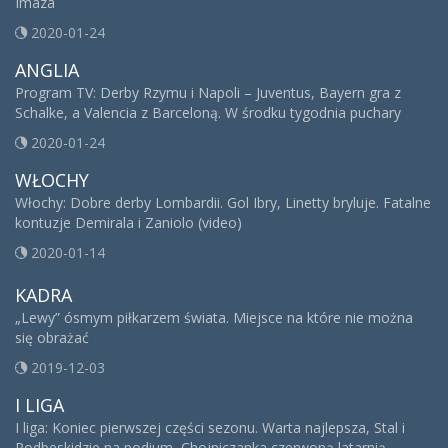
Imaza
2020-01-24
ANGLIA
Program TV: Derby Rzymu i Napoli – Juventus, Bayern gra z
Schalke, a Valencia z Barceloną. W środku tygodnia puchary
2020-01-24
WŁOCHY
Włochy: Dobre derby Lombardii. Gol Ibry, Linetty bryluje. Fatalne
kontuzje Demirala i Zaniolo (video)
2020-01-14
KADRA
„Lewy” ósmym piłkarzem świata. Miejsce na które nie można
się obrażać
2019-12-03
I LIGA
I liga: Koniec pierwszej części sezonu. Warta najlepsza, Stal i
Podbeskidzie na podium, Chojniczanka czerwoną latarnią