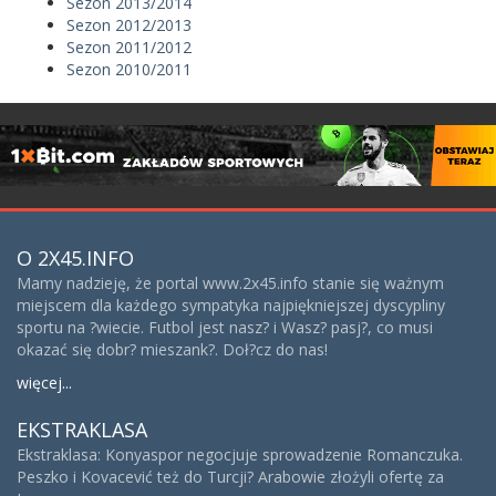
Sezon 2013/2014
Sezon 2012/2013
Sezon 2011/2012
Sezon 2010/2011
O 2X45.INFO
Mamy nadzieję, że portal www.2x45.info stanie się ważnym
miejscem dla każdego sympatyka najpiękniejszej dyscypliny
sportu na ?wiecie. Futbol jest nasz? i Wasz? pasj?, co musi
okazać się dobr? mieszank?. Doł?cz do nas!
więcej...
EKSTRAKLASA
Ekstraklasa: Konyaspor negocjuje sprowadzenie Romanczuka.
Peszko i Kovacević też do Turcji? Arabowie złożyli ofertę za