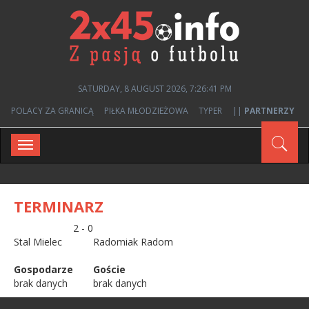
SATURDAY, 8 AUGUST 2026, 7:26:41 PM
POLACY ZA GRANICĄ
PIŁKA MŁODZIEŻOWA
TYPER
||
PARTNERZY
Toggle
navigation
TERMINARZ
2 - 0
Stal Mielec
Radomiak Radom
Gospodarze
Goście
brak danych
brak danych