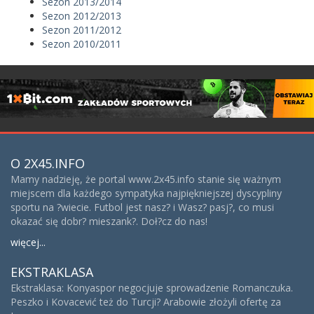
Sezon 2013/2014
Sezon 2012/2013
Sezon 2011/2012
Sezon 2010/2011
O 2X45.INFO
Mamy nadzieję, że portal www.2x45.info stanie się ważnym
miejscem dla każdego sympatyka najpiękniejszej dyscypliny
sportu na ?wiecie. Futbol jest nasz? i Wasz? pasj?, co musi
okazać się dobr? mieszank?. Doł?cz do nas!
więcej...
EKSTRAKLASA
Ekstraklasa: Konyaspor negocjuje sprowadzenie Romanczuka.
Peszko i Kovacević też do Turcji? Arabowie złożyli ofertę za