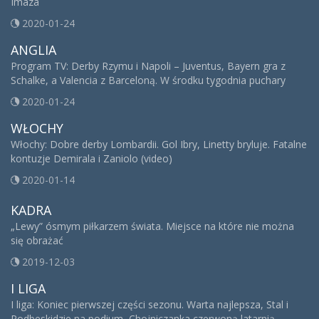
Imaza
2020-01-24
ANGLIA
Program TV: Derby Rzymu i Napoli – Juventus, Bayern gra z
Schalke, a Valencia z Barceloną. W środku tygodnia puchary
2020-01-24
WŁOCHY
Włochy: Dobre derby Lombardii. Gol Ibry, Linetty bryluje. Fatalne
kontuzje Demirala i Zaniolo (video)
2020-01-14
KADRA
„Lewy” ósmym piłkarzem świata. Miejsce na które nie można
się obrażać
2019-12-03
I LIGA
I liga: Koniec pierwszej części sezonu. Warta najlepsza, Stal i
Podbeskidzie na podium, Chojniczanka czerwoną latarnią