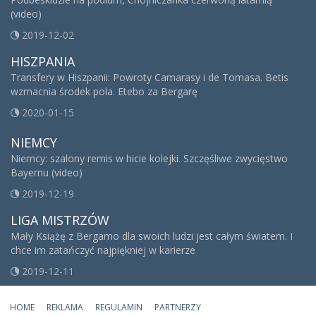
(video)
2019-12-02
HISZPANIA
Transfery w Hiszpanii: Powroty Camarasy i de Tomasa. Betis
wzmacnia środek pola. Etebo za Bergarę
2020-01-15
NIEMCY
Niemcy: szalony remis w hicie kolejki. Szczęśliwe zwycięstwo
Bayernu (video)
2019-12-19
LIGA MISTRZÓW
Mały Książę z Bergamo dla swoich ludzi jest całym światem. I
chce im zatańczyć najpiękniej w karierze
2019-12-11
HOME
REKLAMA
REGULAMIN
PARTNERZY