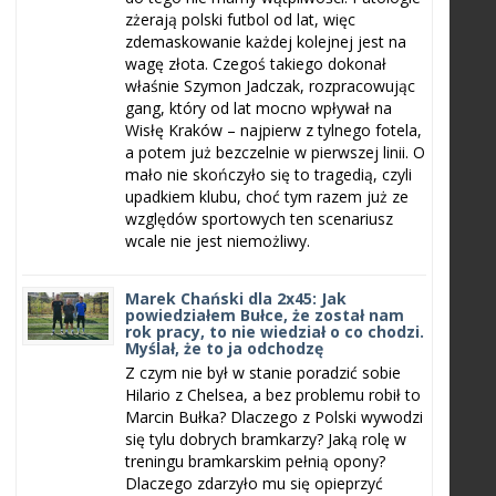
zżerają polski futbol od lat, więc
zdemaskowanie każdej kolejnej jest na
wagę złota. Czegoś takiego dokonał
właśnie Szymon Jadczak, rozpracowując
gang, który od lat mocno wpływał na
Wisłę Kraków – najpierw z tylnego fotela,
a potem już bezczelnie w pierwszej linii. O
mało nie skończyło się to tragedią, czyli
upadkiem klubu, choć tym razem już ze
względów sportowych ten scenariusz
wcale nie jest niemożliwy.
Marek Chański dla 2x45: Jak
powiedziałem Bułce, że został nam
rok pracy, to nie wiedział o co chodzi.
Myślał, że to ja odchodzę
Z czym nie był w stanie poradzić sobie
Hilario z Chelsea, a bez problemu robił to
Marcin Bułka? Dlaczego z Polski wywodzi
się tylu dobrych bramkarzy? Jaką rolę w
treningu bramkarskim pełnią opony?
Dlaczego zdarzyło mu się opieprzyć