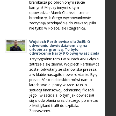
bramkarza po obronionym rzucie
karnym? Między innymi o tym
opowiedział Marek Chański - trener
bramkarzy, którego wychowankowie
zaczynają przebijać się do większej piłki
nie tylko w Polsce, ale i zagranicą.
Wojciech Pertkiewicz dla 2x45: O
odwołaniu dowiedziałem się na
urlopie za granicą. To było
odwrócenie karty PR-owej właściciela
Trzy tygodnie temu w biurach Arki Gdynia
zatrzęsła się ziemia. Wojciech Pertkiewicz
został odwołany ze stanowiska prezesa,
a w klubie nastąpiło nowe rozdanie. Były
prezes żółto-niebieskich mówi nam o
latach swojej pracy w Arce. M.in. o
sytuacji finansowej, odmiennej filozofii
jego i właściciela, o tym jak dowiedział
się o odwołaniu oraz dlaczego po meczu
z Midtjylland trafił do szpitala.
Zapraszamy.