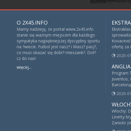
O 2X45.INFO
EKSTRA
Mamy nadzieję, że portal www.2x45.info
Ekstrakla
stanie się ważnym miejscem dla każdego
sprowadze
sympatyka najpiękniejszej dyscypliny sportu
Kovacević 
na ?wiecie. Futbol jest nasz? i Wasz? pasj?,
ofertę za
co musi okazać się dobr? mieszank?. Doł?
2020-0
cz do nas!
ANGLIA
więcej...
Program T
Juventus, 
Barceloną
2020-0
WŁOCH
Włochy: D
Linetty br
Zaniolo (v