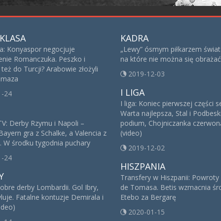
KLASA
KADRA
sa: Konyaspor negocjuje
„Lewy” ósmym piłkarzem świat
nie Romanczuka. Peszko i
na które nie można się obrażać
też do Turcji? Arabowie złożyli
2019-12-03
 Imaza
I LIGA
1-24
I liga: Koniec pierwszej części 
Warta najlepsza, Stal i Podbesk
V: Derby Rzymu i Napoli –
podium, Chojniczanka czerwoną
Bayern gra z Schalke, a Valencia z
(video)
. W środku tygodnia puchary
2019-12-02
1-24
HISZPANIA
Y
Transfery w Hiszpanii: Powroty
obre derby Lombardii. Gol Ibry,
de Tomasa. Betis wzmacnia śro
yluje. Fatalne kontuzje Demirala i
Etebo za Bergarę
ideo)
2020-01-15