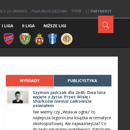
ACY ZA GRANICĄ
PIŁKA MŁODZIEŻOWA
TYPER
||
PARTNERZY
I LIGA
II LIGA
NIŻSZE LIGI
WYWIADY
PUBLICYSTYKA
Szymon Jadczak dla 2x45: Dwa lata
wyjęte z życia. Przez Wisłę i
Sharksów niemal całkowicie
osiwiałem
Nie wiemy czy „Wisła w ogniu” to
najlepsza tegoroczna książka w tematyce
okołosportowej. Ale najważniejsza? Co
do tego nie mamy wątpliwości. Patologie