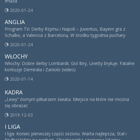
Imaza
2020-01-24
ANGLIA
Program TV: Derby Rzymu i Napoli – Juventus, Bayern gra z
Schalke, a Valencia z Barceloną. W środku tygodnia puchary
2020-01-24
WŁOCHY
Włochy: Dobre derby Lombardii. Gol Ibry, Linetty bryluje. Fatalne
kontuzje Demirala i Zaniolo (video)
2020-01-14
KADRA
„Lewy” ósmym piłkarzem świata. Miejsce na które nie można
się obrażać
2019-12-03
I LIGA
I liga: Koniec pierwszej części sezonu. Warta najlepsza, Stal i
Podbeskidzie na podium, Chojniczanka czerwoną latarnią