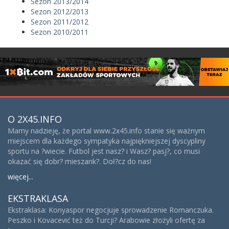
Sezon 2013/2014
Sezon 2012/2013
Sezon 2011/2012
Sezon 2010/2011
O 2X45.INFO
Mamy nadzieję, że portal www.2x45.info stanie się ważnym
miejscem dla każdego sympatyka najpiękniejszej dyscypliny
sportu na ?wiecie. Futbol jest nasz? i Wasz? pasj?, co musi
okazać się dobr? mieszank?. Doł?cz do nas!
więcej...
EKSTRAKLASA
Ekstraklasa: Konyaspor negocjuje sprowadzenie Romanczuka.
Peszko i Kovacević też do Turcji? Arabowie złożyli ofertę za