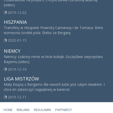
(video)
2019-12-02
HISZPANIA
Transfery w Hiszpanii: Powroty Camarasy i de Tomasa. Betis
wzmacnia środek pola. Etebo za Bergarę
2020-01-15
NIEMCY
Niemcy: szalony remis w hicie kolejki. Szczęśliwe zwycięstwo
Bayernu (video)
2019-12-19
LIGA MISTRZÓW
Mały Książę z Bergamo dla swoich ludzi jest całym światem. I
chce im zatańczyć najpiękniej w karierze
2019-12-11
HOME
REKLAMA
REGULAMIN
PARTNERZY