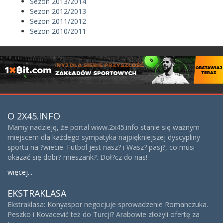
Sezon 2013/2014
Sezon 2012/2013
Sezon 2011/2012
Sezon 2010/2011
O 2X45.INFO
Mamy nadzieję, że portal www.2x45.info stanie się ważnym
miejscem dla każdego sympatyka najpiękniejszej dyscypliny
sportu na ?wiecie. Futbol jest nasz? i Wasz? pasj?, co musi
okazać się dobr? mieszank?. Doł?cz do nas!
więcej...
EKSTRAKLASA
Ekstraklasa: Konyaspor negocjuje sprowadzenie Romanczuka.
Peszko i Kovacević też do Turcji? Arabowie złożyli ofertę za