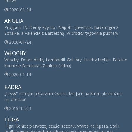
Imaza
2020-01-24
ANGLIA
Program TV: Derby Rzymu i Napoli – Juventus, Bayern gra z
Schalke, a Valencia z Barceloną. W środku tygodnia puchary
2020-01-24
WŁOCHY
Włochy: Dobre derby Lombardii. Gol Ibry, Linetty bryluje. Fatalne
kontuzje Demirala i Zaniolo (video)
2020-01-14
KADRA
„Lewy” ósmym piłkarzem świata. Miejsce na które nie można
się obrażać
2019-12-03
I LIGA
I liga: Koniec pierwszej części sezonu. Warta najlepsza, Stal i
Podbeskidzie na podium, Chojniczanka czerwoną latarnią