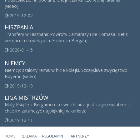
(video)
2019-12-02
HISZPANIA
Transfery w Hiszpanii: Powroty Camarasy i de Tomasa. Betis
wzmacnia środek pola. Etebo za Bergarę
2020-01-15
NIEMCY
Niemcy: szalony remis w hicie kolejki. Szczęśliwe zwycięstwo
Bayernu (video)
2019-12-19
LIGA MISTRZÓW
Mały Książę z Bergamo dla swoich ludzi jest całym światem. I
chce im zatańczyć najpiękniej w karierze
2019-12-11
HOME
REKLAMA
REGULAMIN
PARTNERZY