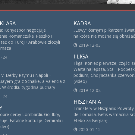
KLASA
KADRA
sa: Konyaspor negocjuje
„Lewy” ósmym piłkarzem świat
nie Romanczuka. Peszko i
na które nie można się obrażać
też do Turcji? Arabowie złożyli
2019-12-03
 Imaza
I LIGA
1-24
I liga: Koniec pierwszej części 
Warta najlepsza, Stal i Podbesk
V: Derby Rzymu i Napoli –
podium, Chojniczanka czerwoną
Bayern gra z Schalke, a Valencia z
(video)
. W środku tygodnia puchary
2019-12-02
1-24
HISZPANIA
Y
Transfery w Hiszpanii: Powroty
obre derby Lombardii. Gol Ibry,
de Tomasa. Betis wzmacnia śro
yluje. Fatalne kontuzje Demirala i
Etebo za Bergarę
ideo)
2020-01-15