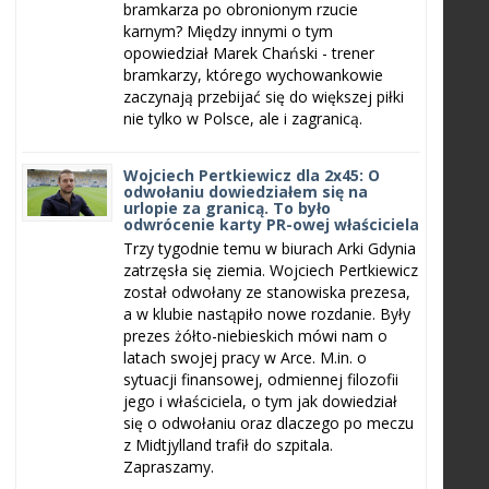
bramkarza po obronionym rzucie
karnym? Między innymi o tym
opowiedział Marek Chański - trener
bramkarzy, którego wychowankowie
zaczynają przebijać się do większej piłki
nie tylko w Polsce, ale i zagranicą.
Wojciech Pertkiewicz dla 2x45: O
odwołaniu dowiedziałem się na
urlopie za granicą. To było
odwrócenie karty PR-owej właściciela
Trzy tygodnie temu w biurach Arki Gdynia
zatrzęsła się ziemia. Wojciech Pertkiewicz
został odwołany ze stanowiska prezesa,
a w klubie nastąpiło nowe rozdanie. Były
prezes żółto-niebieskich mówi nam o
latach swojej pracy w Arce. M.in. o
sytuacji finansowej, odmiennej filozofii
jego i właściciela, o tym jak dowiedział
się o odwołaniu oraz dlaczego po meczu
z Midtjylland trafił do szpitala.
Zapraszamy.