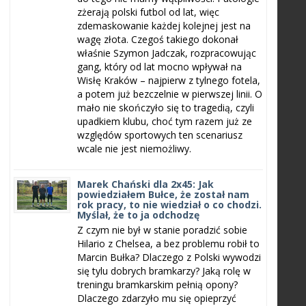
zżerają polski futbol od lat, więc
zdemaskowanie każdej kolejnej jest na
wagę złota. Czegoś takiego dokonał
właśnie Szymon Jadczak, rozpracowując
gang, który od lat mocno wpływał na
Wisłę Kraków – najpierw z tylnego fotela,
a potem już bezczelnie w pierwszej linii. O
mało nie skończyło się to tragedią, czyli
upadkiem klubu, choć tym razem już ze
względów sportowych ten scenariusz
wcale nie jest niemożliwy.
Marek Chański dla 2x45: Jak
powiedziałem Bułce, że został nam
rok pracy, to nie wiedział o co chodzi.
Myślał, że to ja odchodzę
Z czym nie był w stanie poradzić sobie
Hilario z Chelsea, a bez problemu robił to
Marcin Bułka? Dlaczego z Polski wywodzi
się tylu dobrych bramkarzy? Jaką rolę w
treningu bramkarskim pełnią opony?
Dlaczego zdarzyło mu się opieprzyć