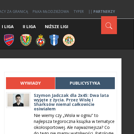
ACY ZA GRANICĄ
PIŁKA MŁODZIEŻOWA
TYPER
||
PARTNERZY
I LIGA
II LIGA
NIŻSZE LIGI
WYWIADY
PUBLICYSTYKA
Szymon Jadczak dla 2x45: Dwa lata
wyjęte z życia. Przez Wisłę i
Sharksów niemal całkowicie
osiwiałem
Nie wiemy czy „Wisła w ogniu” to
najlepsza tegoroczna książka w tematyce
okołosportowej. Ale najważniejsza? Co
do tego nie mamy wątpliwości. Patologie