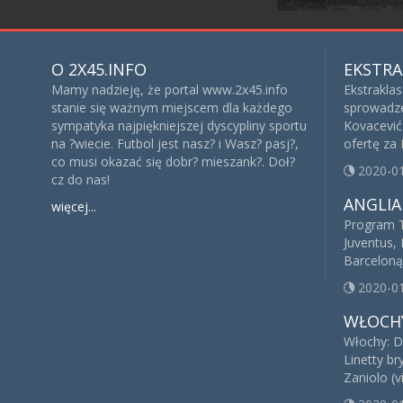
O 2X45.INFO
EKSTRA
Mamy nadzieję, że portal www.2x45.info
Ekstrakla
stanie się ważnym miejscem dla każdego
sprowadze
sympatyka najpiękniejszej dyscypliny sportu
Kovacević 
na ?wiecie. Futbol jest nasz? i Wasz? pasj?,
ofertę za
co musi okazać się dobr? mieszank?. Doł?
2020-0
cz do nas!
ANGLIA
więcej...
Program T
Juventus, 
Barceloną
2020-0
WŁOCH
Włochy: D
Linetty br
Zaniolo (v