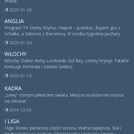
Imaza
2020-01-24
ANGLIA
Program TV: Derby Rzymu i Napoli – Juventus, Bayern gra z
Schalke, a Valencia z Barceloną. W środku tygodnia puchary
2020-01-24
WŁOCHY
Włochy: Dobre derby Lombardii. Gol Ibry, Linetty bryluje. Fatalne
kontuzje Demirala i Zaniolo (video)
2020-01-14
KADRA
„Lewy” ósmym piłkarzem świata. Miejsce na które nie można
się obrażać
2019-12-03
I LIGA
I liga: Koniec pierwszej części sezonu. Warta najlepsza, Stal i
Podbeskidzie na podium, Chojniczanka czerwoną latarnią