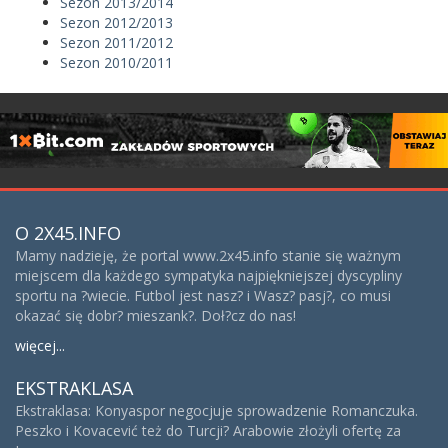
Sezon 2013/2014
Sezon 2012/2013
Sezon 2011/2012
Sezon 2010/2011
O 2X45.INFO
Mamy nadzieję, że portal www.2x45.info stanie się ważnym
miejscem dla każdego sympatyka najpiękniejszej dyscypliny
sportu na ?wiecie. Futbol jest nasz? i Wasz? pasj?, co musi
okazać się dobr? mieszank?. Doł?cz do nas!
więcej...
EKSTRAKLASA
Ekstraklasa: Konyaspor negocjuje sprowadzenie Romanczuka.
Peszko i Kovacević też do Turcji? Arabowie złożyli ofertę za