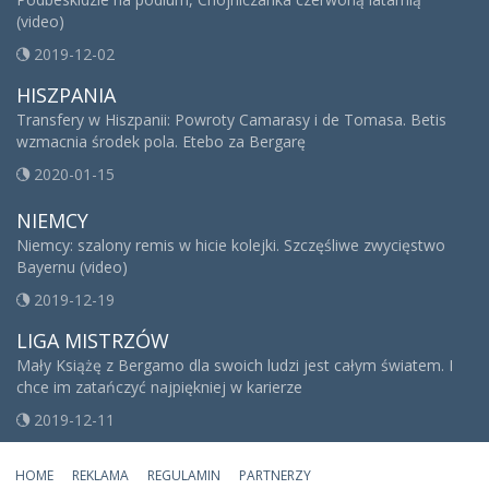
(video)
2019-12-02
HISZPANIA
Transfery w Hiszpanii: Powroty Camarasy i de Tomasa. Betis
wzmacnia środek pola. Etebo za Bergarę
2020-01-15
NIEMCY
Niemcy: szalony remis w hicie kolejki. Szczęśliwe zwycięstwo
Bayernu (video)
2019-12-19
LIGA MISTRZÓW
Mały Książę z Bergamo dla swoich ludzi jest całym światem. I
chce im zatańczyć najpiękniej w karierze
2019-12-11
HOME
REKLAMA
REGULAMIN
PARTNERZY