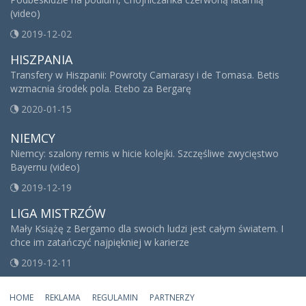
(video)
2019-12-02
HISZPANIA
Transfery w Hiszpanii: Powroty Camarasy i de Tomasa. Betis
wzmacnia środek pola. Etebo za Bergarę
2020-01-15
NIEMCY
Niemcy: szalony remis w hicie kolejki. Szczęśliwe zwycięstwo
Bayernu (video)
2019-12-19
LIGA MISTRZÓW
Mały Książę z Bergamo dla swoich ludzi jest całym światem. I
chce im zatańczyć najpiękniej w karierze
2019-12-11
HOME
REKLAMA
REGULAMIN
PARTNERZY