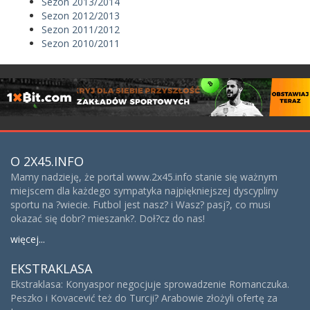
Sezon 2013/2014
Sezon 2012/2013
Sezon 2011/2012
Sezon 2010/2011
O 2X45.INFO
Mamy nadzieję, że portal www.2x45.info stanie się ważnym
miejscem dla każdego sympatyka najpiękniejszej dyscypliny
sportu na ?wiecie. Futbol jest nasz? i Wasz? pasj?, co musi
okazać się dobr? mieszank?. Doł?cz do nas!
więcej...
EKSTRAKLASA
Ekstraklasa: Konyaspor negocjuje sprowadzenie Romanczuka.
Peszko i Kovacević też do Turcji? Arabowie złożyli ofertę za