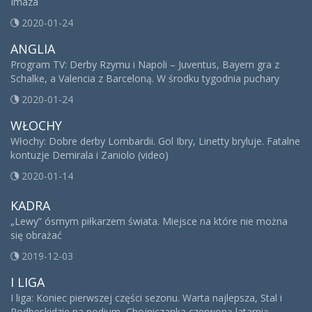
Imaza
2020-01-24
ANGLIA
Program TV: Derby Rzymu i Napoli – Juventus, Bayern gra z
Schalke, a Valencia z Barceloną. W środku tygodnia puchary
2020-01-24
WŁOCHY
Włochy: Dobre derby Lombardii. Gol Ibry, Linetty bryluje. Fatalne
kontuzje Demirala i Zaniolo (video)
2020-01-14
KADRA
„Lewy” ósmym piłkarzem świata. Miejsce na które nie można
się obrażać
2019-12-03
I LIGA
I liga: Koniec pierwszej części sezonu. Warta najlepsza, Stal i
Podbeskidzie na podium, Chojniczanka czerwoną latarnią